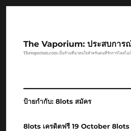
The Vaporium: ประสบการณ์นว
Thevaporium.com เป็นร้านที่น่าสนใจสำหรับคนที่รักการไหล่ไอ
ป้ายกำกับ:
8lots สมัคร
8lots เครดิตฟรี 19 October 8lots เ