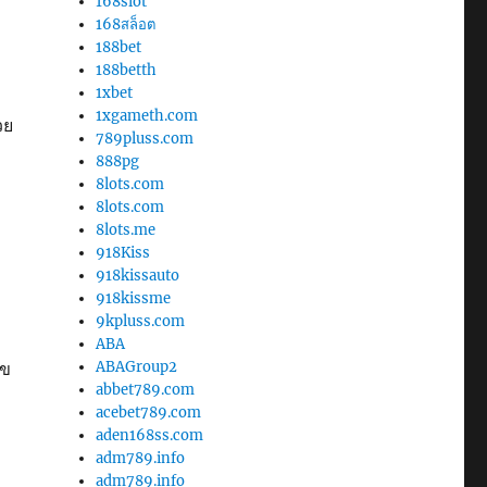
168slot
168สล็อต
188bet
188betth
1xbet
1xgameth.com
วย
789pluss.com
888pg
8lots.com
8lots.com
8lots.me
918Kiss
918kissauto
918kissme
9kpluss.com
ABA
ลข
ABAGroup2
abbet789.com
acebet789.com
aden168ss.com
adm789.info
adm789.info