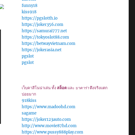
funny18
kiss918
https://pgslotth.io
https://joker356.com
https://samurai777.net
https://tokyoslot88.com
https://betwayvietnam.com
https://jokerasia.net
pgslot
pgslot
เว็บคาสิโนน่าเล่น ทั้ง
สล็อต
และ
บาคาร่า
ตึงจริงแตก
บ่อยมาก
918kiss
https://www.madoohd.com
sagame
https://joker123auto.com
http://www.movie87hd.com
https://www.pussy888play.com