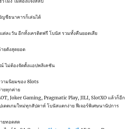
่วโมง ไม่ต้องแจ้งสลิป
บัญชีธนาคารก็เล่นได้
่ละวัน อีกทั้งเครดิตฟรี โบนัส รวมทั้งคืนยอดเสีย
ายดังสุดยอด
ณ์ ไม่ต้องจัดตั้งแอปพลิเคชัน
บความนิยมของ 8lots
่ายทุกค่าย
T, Joker Gaming, Pragmatic Play, JILI, SlotXO แล้วก็อีก
ัปเดตเกมใหม่ทุกสัปดาห์ โบนัสแตกง่าย ฟีเจอร์พิเศษนานัปการ
ถ่ายทอดสด