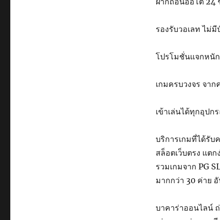
ฝากถอนออโต้ 24 ชั
รองรับวอเลท ไม่มี
โปรโมชั่นแจกหนักแต
เกมครบวงจร จากค่
เข้าเล่นได้ทุกอุปกร
บริการเกมที่ได้รั
สล็อตเว็บตรง แตกง
รวมเกมจาก PG SLO
มากกว่า 30 ค่าย อ
บาคาร่าออนไลน์ 