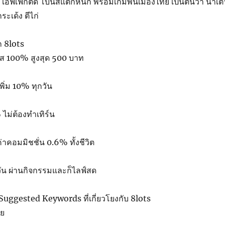
อฟเฟกต์ดี โบนัสแตกหนัก พร้อมเกมพื้นเมืองไทย เป็นต้นว่า น้ำเต้
ระเด้ง ตีไก่
ก 8lots
ัส 100% สูงสุด 500 บาท
ิ่ม 10% ทุกวัน
ไม่ต้องทำเทิร์น
คอมมิชชั่น 0.6% ทั้งชีวิต
่วัน ผ่านกิจกรรมและก็ไลฟ์สด
uggested Keywords ที่เกี่ยวโยงกับ 8lots
าย