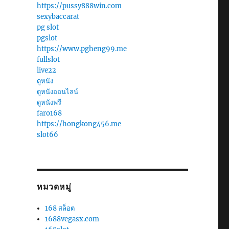
https://pussy888win.com
sexybaccarat
pg slot
pgslot
https://www.pgheng99.me
fullslot
live22
ดูหนัง
ดูหนังออนไลน์
ดูหนังฟรี
faro168
https://hongkong456.me
slot66
หมวดหมู่
168 สล็อต
1688vegasx.com