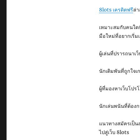
8lots เครดิตฟรี
ล่า
เหมาะสมกับคนใดก
มือใหม่ที่อยากเริ
ผู้เล่นที่ปรารถนาเว
นักเดิมพันที่ถูกใจ
ผู้ที่มองหาเว็บโปร
นักเล่นพนันที่ต้อ
แนวทางสมัครเป็นส
ไปสู่เว็บ 8lots