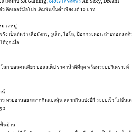
ียลไทม์กับ SA Gaming,
8lots เครดิตฟรี
AE Sexy, Dream
 ดีลเลอร์มือโปร เดิมพันขั้นต่ำเพียงแต่ 10 บาท
มวดหมู่
ริง เป็นต้นว่า เสือมังกร, รูเล็ต, ไฮโล, ป๊อกกระดอน ถ่ายทอดสดด้
ด้ทุกเมื่อ
ั้งโลก บอลคนเดียว บอลสเต็ป ราคาน้ำดีที่สุด พร้อมระบบวิเคราะห์
ลน์
หวยฮานอย สลากกินแบ่งหุ้น สลากกินแบ่งยี่กี ระบบเร็ว ไม่อั้นเ
950
ื้นบ้าน