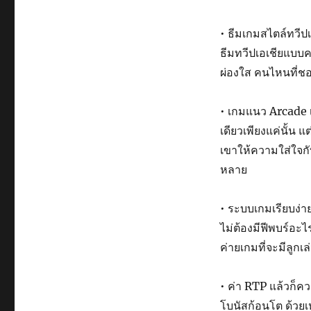
• ธีมเกมสไตล์ทวีปเ
ธีมทวีปเอเชียแบบค
ผ่องใส คนไหนที่
• เกมแนว Arcade เ
เดียวเพียงแค่นั้น 
เขาให้ความใส่ใจก
หลาย
• ระบบเกมเรียบง่าย
ไม่ต้องมีฟีพบร์อ
ค่ายเกมที่จะมีลูกเ
• ค่า RTP แล้วก็คว
โบนัสก้อนโต ด้วย