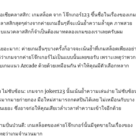
อเชียคลาสสิก: เกมสล็อต จาก โจ๊กเกอร์123 ขึ้นชื่อในเรื่องของเกม
ลาสสิกสุดๆต่างจากค่ายเกมอื่นๆที่จะเน้นย้ำความล้ำยุค ภาพสวย
ชอบแนวคลาสสิกก็จำเป็นต้องมาทดลองเกมของเราเลยครับผม
ยอะมาก: ค่ายเกมอื่นๆบางครั้งก็อาจจะเน้นย้ำที่เกมสล็อตเพียงอย่
แต่ว่าเกมจากค่ายโจ๊กเกอร์ไม่เป็นแบบนั้นเลยขอรับ เพราะเหตุว่าพวก
ับเกมแนว Arcade ด้วยด้วยเหมือนกัน ทำให้คุณมีตัวเลือกหลาก
 ไม่ซับซ้อน: เกมจาก joker123 นั้นเน้นย้ำความเล่นง่าย ไม่ซับซ้อ
ะไรมากมายก่ายกอง มือใหม่สามารถกดสปินได้เลย ไม่เหมือนกับบาง
ล่นเยอะ ซึ่งอาจก่อให้คุณเสียเวล่ำเวลาทำความเข้าใจอีกด้วย
ามปั่นป่วนดี: เกมสล็อตของค่ายโจ๊กเกอร์นั้นมีจุดขายในเรื่องของ
เหตุว่าเกมจำนวนมาก