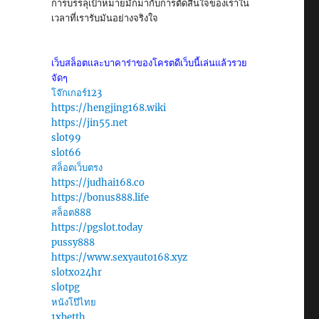
การบรรลุเป้าหมายมักมากับการตัดสินใจของเราใน
เวลาที่เรารับมันอย่างจริงใจ
เว็บสล็อตและบาคาร่าของโครตดีเว็บนี้เล่นแล้วรวย
จัดๆ
โจ๊กเกอร์123
https://hengjing168.wiki
https://jin55.net
slot99
slot66
สล็อตเว็บตรง
https://judhai168.co
https://bonus888.life
สล็อต888
https://pgslot.today
pussy888
https://www.sexyauto168.xyz
slotxo24hr
slotpg
หนังโป๊ไทย
1xbetth