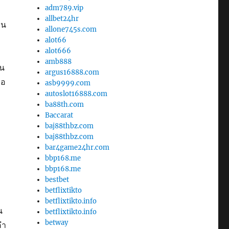
adm789.vip
allbet24hr
ิน
allone745s.com
alot66
alot666
amb888
อน
argus16888.com
ือ
asb9999.com
autoslot16888.com
ba88th.com
Baccarat
baj88thbz.com
baj88thbz.com
bar4game24hr.com
bbp168.me
bbp168.me
bestbet
betflixtikto
betflixtikto.info
น
betflixtikto.info
betway
คำ