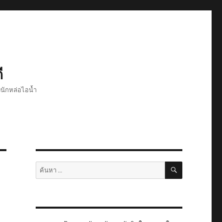
ี
นักหล่อไอน้ำ
ค้นหา
ค้นหา: