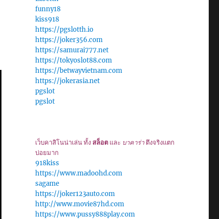
funny18
kiss918
https://pgslotth.io
https://joker356.com
https://samurai777.net
https://tokyoslot88.com
https://betwayvietnam.com
https://jokerasia.net
pgslot
pgslot
เว็บคาสิโนน่าเล่น ทั้ง
สล็อต
และ
บาคาร่า
ตึงจริงแตก
บ่อยมาก
918kiss
https://www.madoohd.com
sagame
https://joker123auto.com
http://www.movie87hd.com
https://www.pussy888play.com