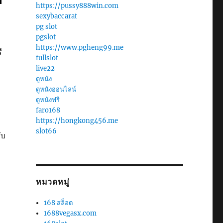
https://pussy888win.com
sexybaccarat
pg slot
ง
pgslot
https://www.pgheng99.me
ี
fullslot
live22
ดูหนัง
ดูหนังออนไลน์
ดูหนังฟรี
faro168
https://hongkong456.me
slot66
ับ
หมวดหมู่
168 สล็อต
1688vegasx.com