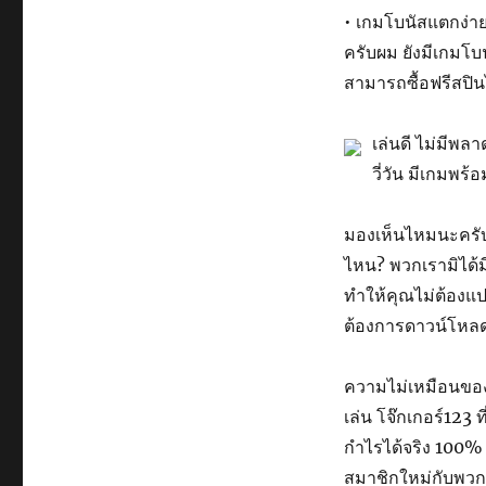
• เกมโบนัสแตกง่าย
ครับผม ยังมีเกมโบ
สามารถซื้อฟรีสปิน
เล่นดี ไม่มีพล
วี่วัน มีเกมพร
มองเห็นไหมนะครับว
ไหน? พวกเรามิได้มี
ทำให้คุณไม่ต้องแป
ต้องการดาวน์โหลด
ความไม่เหมือนของ
เล่น โจ๊กเกอร์123 
กำไรได้จริง 100% 
สมาชิกใหม่กับพวกเร