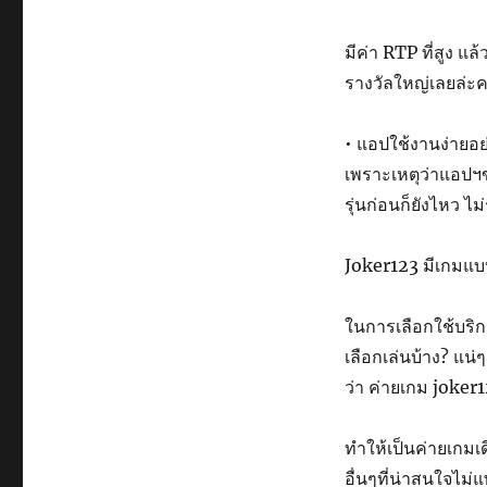
มีค่า RTP ที่สูง 
รางวัลใหญ่เลยล่ะค
• แอปใช้งานง่ายอย
เพราะเหตุว่าแอปฯข
รุ่นก่อนก็ยังไหว 
Joker123 มีเกมแบบ
ในการเลือกใช้บริ
เลือกเล่นบ้าง? แน่ๆ
ว่า ค่ายเกม joker
ทำให้เป็นค่ายเกมเด
อื่นๆที่น่าสนใจไม