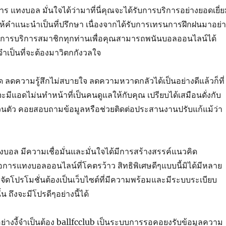
ร แทงบอล มั่นใจได้ว่ามาที่นี่คุณจะได้รับการบริการอย่างยอดเยี่
ห้คำแนะนำเป็นที่ปรึกษา เนื่องจากได้รับการเทรนการฝึกฝนมาอย่
นการบริการสมาชิกทุกท่านเพื่อคุณสามารถพนันบอลออนไลน์ได้
จำเป็นที่จะต้องมาวิตกกังวลใจ
 ลดความรู้สึกไม่สบายใจ ลดความหวาดกลัวได้เป็นอย่างดีแล้วก็ที่
ะมีแอดไม่นทำหน้าที่เป็นคนดูแลให้กับคุณ เปรียบได้เสมือนดั่งกับ
ยส่วนตัว คอยสอบถามข้อมูลหรือช่วยติดต่อประสานงานปรับแก้แม้ว่า
อล มีความเชื่อมั่นและมั่นใจได้มีการสร้างสรรค์แนวคิด
อการแทงบอลออนไลน์ที่โคตรว้าว สิทธิพิเศษดีๆแบบนี้มิได้มีหลาย
ารจัดโปรโมชั่นต้องเป็นเว็บไซต์ที่มีความพร้อมและมีระบบระเบียบ
น ถึงจะมีโปรดีๆอย่างนี้ได้
่างงี้จำเป็นต้อง ballfcclub เป็นระบบการรอคอยงรับข้อมูลความ