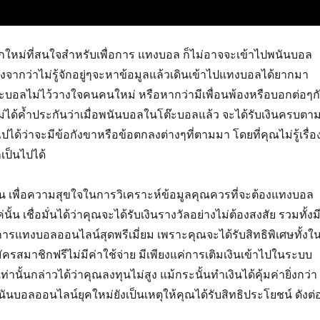
กใหม่ที่สนใจสำหรับเพื่อการ แทงบอล ก็ไม่อาจจะเข้าไปพนันบอล
องจากว่าไม่รู้จักอยู่ๆจะหาข้อมูลแล้วเดินเข้าไปแทงบอลได้ยากมา
ะบอลไม่ไว้วางใจคนคนใหม่ หรือหากว่ามีเพื่อนพ้องหรือบอกต่อๆก
่ได้ค้ำประกันว่าเมื่อพนันบอลในโต๊ะบอลแล้ว จะได้รับเงินครบตา
ด้ว่าจะมีข้อกังขาหรือข้อตกลงต่างๆที่ตามมา โดยที่คุณไม่รู้เรื่อ
เป็นไปได้
้น เพื่อความสุขใจในการวิเคราะห์ข้อมูลคุณควรที่จะต้องแทงบอล
ั้น เชื่อมั่นได้ว่าคุณจะได้รับเงินรางวัลอย่างไม่ต้องสงสัย รวมทั้งม
รแทงบอลออนไลน์สุดพรีเมี่ยม เพราะคุณจะได้รับสิทธิพิเศษทั้งใ
สมัครสมาชิกฟรีไม่มีค่าใช้จ่าย มีเพียงแค่การเติมเงินเข้าไปในระบบ
านั้นกล่าวได้ว่าคุณลงทุนไม่สูง แม้กระนั้นทำเงินได้คุ้มค่ายิ่งกว่า
นบอลออนไลน์ยุคใหม่ยังเป็นเหตุให้คุณได้รับสิทธิประโยชน์ ดังต่