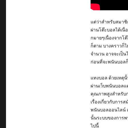
แต่ว่าสำหรับสมาชิ
ผ่านโต๊ะบอลได้เนื่
กมายๆเนื่องจากโต๊
ก็ตาม บางคราวก็ไม
จำนวน อาจจะเป็นไปไ
ก่อนที่จะพนันบอลก็
แทงบอล ด้วยเหตุนั
ผ่านเว็บพนันบอลแค่น
คุณภาพสูงสำหรับกา
เรื่องเกี่ยวกับการ
พนันบอลออนไลน์ เท่
นั้นระบบของการพนั
ไปนี้