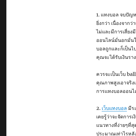
1. แทงบอล จบปัญหา
ยิ่งกว่า เนื่องจาก
ไม่และมีการเสี่ย
ออนไลน์มั่นอกมั่นใ
บอลถูกและก็เป็นไปต
คุณจะได้รับเงินราง
ควรจะเป็นเว็บ ball
คุณภาพสูงเอาจริง
การแทงบอลออนไลน์
2.
เว็บแทงบอล
มีระ
เคยรู้ว่าจะจัดการ
แนวทางที่ง่ายๆที่ส
ประมาณเท่าไรหลังจ