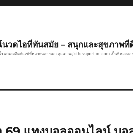
ดไอที่ทันสมัย – สนุกและสุขภาพที่ด
น้ำ เสนอผลิตภัณฑ์ที่หลากหลายและคุณภาพสูง thevaporium.com เป็นที่หลงของ
ภา 69 แทงบอลออนไลน์ บอ