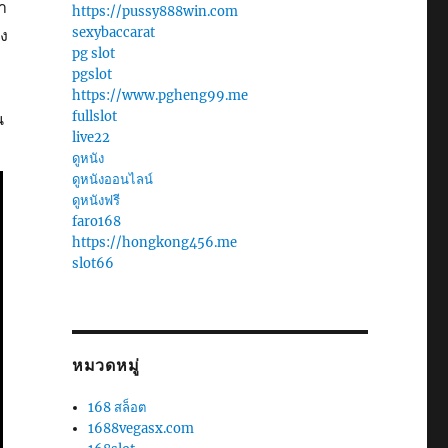
่า
https://pussy888win.com
sexybaccarat
ูง
pg slot
ะ
pgslot
https://www.pgheng99.me
fullslot
น
live22
ดูหนัง
ดูหนังออนไลน์
ดูหนังฟรี
faro168
https://hongkong456.me
slot66
หมวดหมู่
168 สล็อต
1688vegasx.com