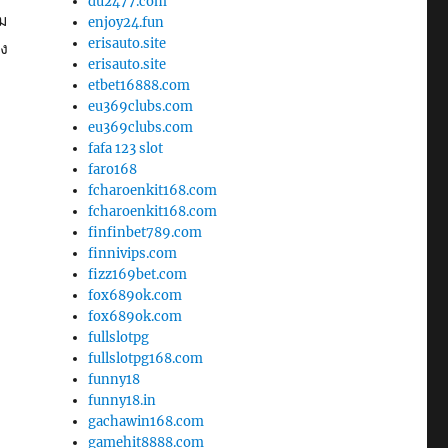
du2477.com
ยม
enjoy24.fun
erisauto.site
าง
erisauto.site
etbet16888.com
eu369clubs.com
eu369clubs.com
fafa 123 slot
faro168
fcharoenkit168.com
fcharoenkit168.com
finfinbet789.com
finnivips.com
fizz169bet.com
fox689ok.com
fox689ok.com
fullslotpg
fullslotpg168.com
funny18
funny18.in
gachawin168.com
gamehit8888.com