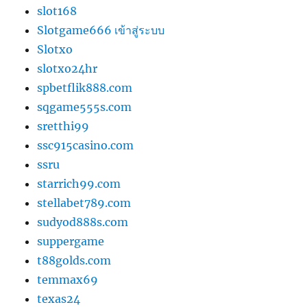
slot168
Slotgame666 เข้าสู่ระบบ
Slotxo
slotxo24hr
spbetflik888.com
sqgame555s.com
sretthi99
ssc915casino.com
ssru
starrich99.com
stellabet789.com
sudyod888s.com
suppergame
t88golds.com
temmax69
texas24