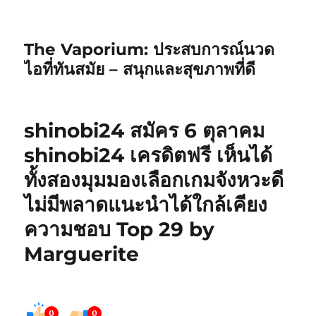
The Vaporium: ประสบการณ์นวด
ไอที่ทันสมัย – สนุกและสุขภาพที่ดี
shinobi24 สมัคร 6 ตุลาคม
shinobi24 เครดิตฟรี เห็นได้
ทั้งสองมุมมองเลือกเกมจังหวะดี
ไม่มีพลาดแนะนำได้ใกล้เคียง
ความชอบ Top 29 by
Marguerite
0
0