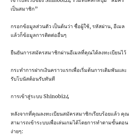
เป็นสมาชิก”
กรอกข้อมูลส่วนตัว เป็นต้นว่า ชื่อผู้ใช้, รหัสผ่าน, อีเมล
แล้วก็ข้อมูลการติดต่ออื่นๆ
ยืนยันการสมัครสมาชิกผ่านอีเมลที่คุณได้ลงทะเบียนไว้
กระทำการฝากเงินคราวแรกเพื่อเริ่มต้นการเดิมพันและ
รับโบนัสต้อนรับทันที
การเข้าสู่ระบบ Shinobi24
หลังจากที่คุณลงทะเบียนสมัครสมาชิกเรียบร้อยแล้ว คุณ
สามารถเข้าระบบเพื่อเล่นเกมได้โดยการทำตามขั้นตอน
ง่ายๆ: