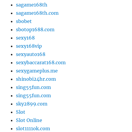
sagame168th
sagame168th.com
sbobet
sbotop1688.com
sexy168
sexy168vip
sexyauto168
sexybaccarat168.com
sexygameplus.me
shinobi24hr.com
sing55fun.com
sing55fun.com
sky2899.com
Slot
Slot Online
slot1111ok.com