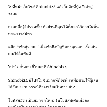
ไปที่หน้าเว็บไซต์ Shinobi24 แล้วก็คลิกที่ปุ่ม “เข้าสู่
ระบบ”
กรอกชื่อผู้ใช้รวมทั้งรหัสผ่านที่คุณได้ตั้งเอาไว้ภายในขั้น
ตอนการสมัคร
คลิก “เข้าสู่ระบบ” เพื่อเข้าถึงบัญชีของคุณและเริ่มเล่น
เกมได้ในทันที
โปรโมชั่นและก็โบนัสที่ Shinobi24
Shinobi24 มีโปรโมชั่นมากที่ดีไซน์มาเพื่อช่วยให้ผู้เล่น
ได้รับประสบการณ์ที่ยอดเยี่ยมในการเล่น:
โบนัสสมัครเป็นสมาชิกใหม่: รับโบนัสพิเศษเมื่อลง
ทะเบียนใหม่รวมทั้งฝากเงินครั้งแรก