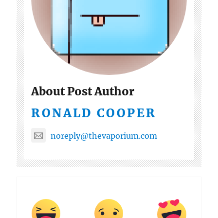
About Post Author
RONALD COOPER
noreply@thevaporium.com