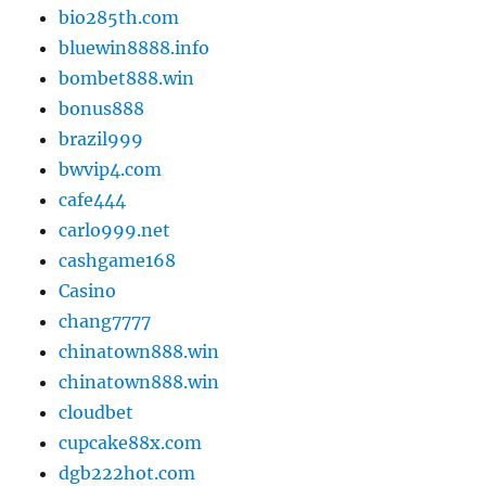
bio285th.com
bluewin8888.info
bombet888.win
bonus888
brazil999
bwvip4.com
cafe444
carlo999.net
cashgame168
Casino
chang7777
chinatown888.win
chinatown888.win
cloudbet
cupcake88x.com
dgb222hot.com