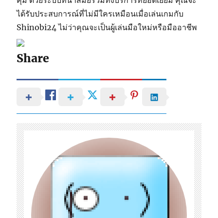
ได้รับประสบการณ์ที่ไม่มีใครเหมือนเมื่อเล่นเกมกับ
Shinobi24 ไม่ว่าคุณจะเป็นผู้เล่นมือใหม่หรือมืออาชีพ
Share