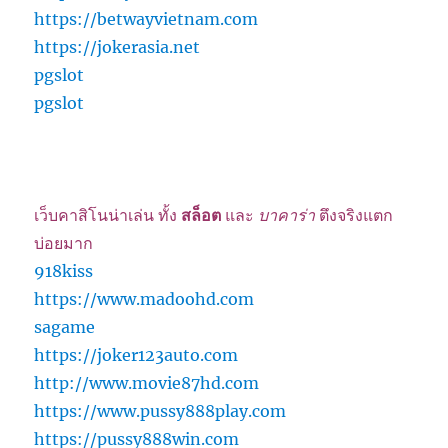
https://betwayvietnam.com
https://jokerasia.net
pgslot
pgslot
เว็บคาสิโนน่าเล่น ทั้ง
สล็อต
และ
บาคาร่า
ตึงจริงแตก
บ่อยมาก
918kiss
https://www.madoohd.com
sagame
https://joker123auto.com
http://www.movie87hd.com
https://www.pussy888play.com
https://pussy888win.com