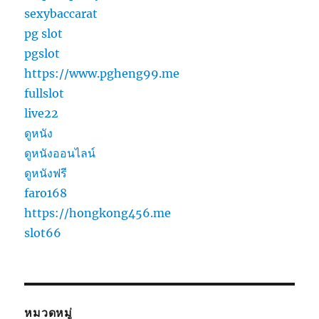
sexybaccarat
pg slot
pgslot
https://www.pgheng99.me
fullslot
live22
ดูหนัง
ดูหนังออนไลน์
ดูหนังฟรี
faro168
https://hongkong456.me
slot66
หมวดหมู่