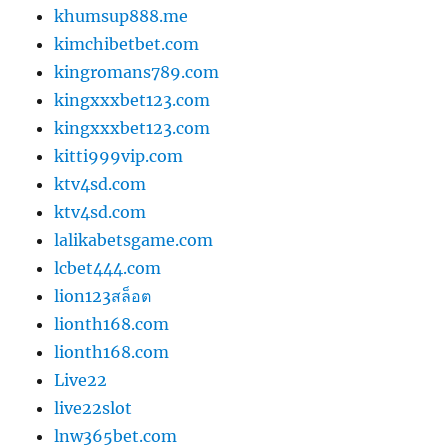
khumsup888.me
kimchibetbet.com
kingromans789.com
kingxxxbet123.com
kingxxxbet123.com
kitti999vip.com
ktv4sd.com
ktv4sd.com
lalikabetsgame.com
lcbet444.com
lion123สล็อต
lionth168.com
lionth168.com
Live22
live22slot
lnw365bet.com