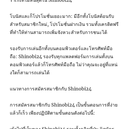
โบนัสและก็โปรโมชั่นเยอะมาก: มีอีกทั้งโบนัสต้อนรับ
สำหรับสมาชิกใหม่, โปรโมชั่นฝากเงิน รวมทั้งเครดิตฟรี
ที่ทำให้ท่านสามารถเพิ่มจังหวะสำหรับการชนะได้
รองรับการเล่นอีกทั้งบนคอมพิวเตอร์และโทรศัพท์มือ
ถือ: Shinobi24 รองรับทุกแพลตฟอร์มการเล่นทั้งบน
คอมพิวเตอร์แล้วก็โทรศัพท์มือถือ ไม่ว่าคุณจะอยู่ที่แหน่
งใดก็สามารถเล่นได้
แนวทางการสมัครสมาชิกกับ Shinobi24
การสมัครสมาชิกกับ Shinobi24 เป็นขั้นตอนการที่ง่าย
แล้วก็เร็ว เพียงปฏิบัติตามขั้นตอนดังต่อไปนี้:
เข้าไปที่เว็บของ Shinobi24 รวมทั้งคลิกที่ปุ่ม “สมัคร