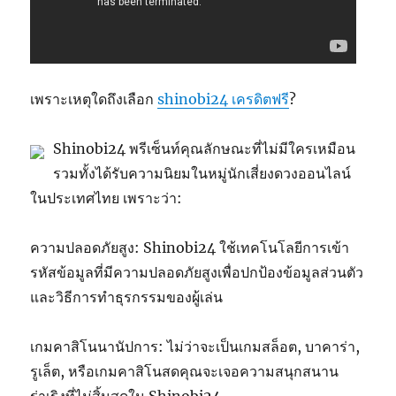
เพราะเหตุใดถึงเลือก
shinobi24 เครดิตฟรี
?
Shinobi24 พรีเซ็นท์คุณลักษณะที่ไม่มีใครเหมือน
รวมทั้งได้รับความนิยมในหมู่นักเสี่ยงดวงออนไลน์
ในประเทศไทย เพราะว่า:
ความปลอดภัยสูง: Shinobi24 ใช้เทคโนโลยีการเข้า
รหัสข้อมูลที่มีความปลอดภัยสูงเพื่อปกป้องข้อมูลส่วนตัว
และวิธีการทำธุรกรรมของผู้เล่น
เกมคาสิโนนานัปการ: ไม่ว่าจะเป็นเกมสล็อต, บาคาร่า,
รูเล็ต, หรือเกมคาสิโนสดคุณจะเจอความสนุกสนาน
ร่าเริงที่ไม่สิ้นสุดใน Shinobi24