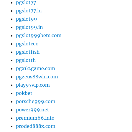
pgslot77
pgslot77.in
pgslot99
pgslot99.in
pgslot999bets.com
pgslotceo
pgslotfish
pgslotth
pgx62game.com
pgzeus88win.com
play97vip.com
pokbet
porsche999.com
power999.net
premium66.info
proded888x.com