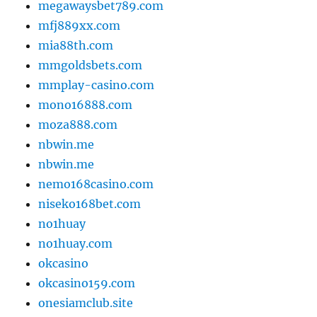
megawaysbet789.com
mfj889xx.com
mia88th.com
mmgoldsbets.com
mmplay-casino.com
mono16888.com
moza888.com
nbwin.me
nbwin.me
nemo168casino.com
niseko168bet.com
no1huay
no1huay.com
okcasino
okcasino159.com
onesiamclub.site