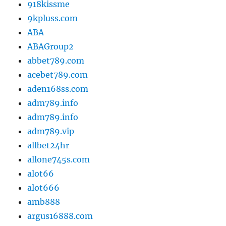
918kissme
9kpluss.com
ABA
ABAGroup2
abbet789.com
acebet789.com
aden168ss.com
adm789.info
adm789.info
adm789.vip
allbet24hr
allone745s.com
alot66
alot666
amb888
argus16888.com