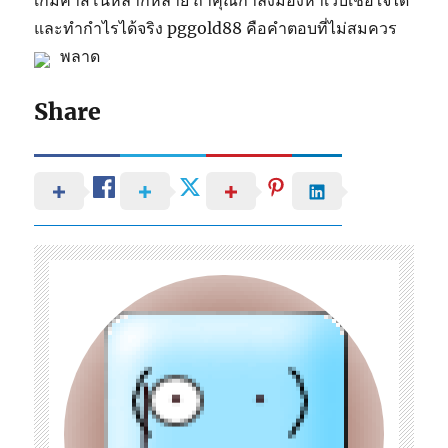
และทำกำไรได้จริง pggold88 คือคำตอบที่ไม่สมควร
พลาด
Share