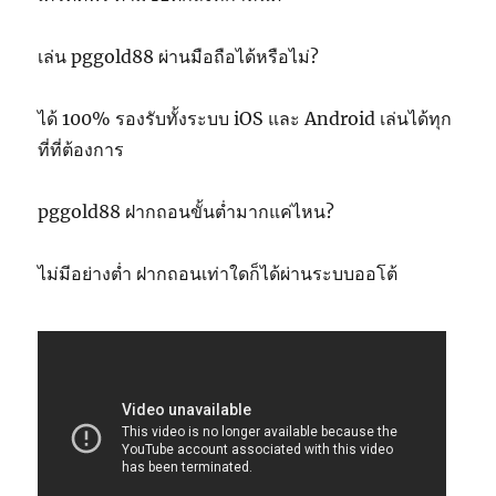
เล่น pggold88 ผ่านมือถือได้หรือไม่?
ได้ 100% รองรับทั้งระบบ iOS และ Android เล่นได้ทุก
ที่ที่ต้องการ
pggold88 ฝากถอนขั้นต่ำมากแค่ไหน?
ไม่มีอย่างต่ำ ฝากถอนเท่าใดก็ได้ผ่านระบบออโต้