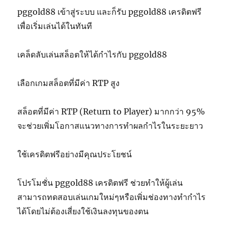
pggold88 เข้าสู่ระบบ และก็รับ pggold88 เครดิตฟรี
เพื่อเริ่มเล่นได้ในทันที
เคล็ดลับเล่นสล็อตให้ได้กำไรกับ pggold88
เลือกเกมสล็อตที่มีค่า RTP สูง
สล็อตที่มีค่า RTP (Return to Player) มากกว่า 95%
จะช่วยเพิ่มโอกาสแนวทางการทำผลกำไรในระยะยาว
ใช้เครดิตฟรีอย่างมีคุณประโยชน์
โปรโมชั่น pggold88 เครดิตฟรี ช่วยทำให้ผู้เล่น
สามารถทดสอบเล่นเกมใหม่ๆหรือเพิ่มช่องทางทำกำไร
ได้โดยไม่ต้องเสี่ยงใช้เงินลงทุนของตน