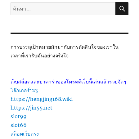
ค้นห
ค้นหา:
การบรรลุเป้าหมายมักมากับการตัดสินใจของเราใน
เวลาที่เรารับมันอย่างจริงใจ
เว็บสล็อตและบาคาร่าของโครตดีเว็บนี้เล่นแล้วรวยจัดๆ
โจ๊กเกอร์123
https://hengjing168.wiki
https://jin55.net
slot99
slot66
สล็อตเว็บตรง