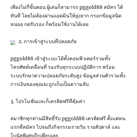
เพียงไม่กี่ขั้นตอน ผู้เล่นก็สามารถ pggold88 สมัคร ได้
ทันที โดยไม่ต้องผ่านแอดมินให้ยุ่งยาก กรอกข้อมูลนิด
หน่อย กดรับรอง ก็พร้อมใช้งานได้เลย
2. การเข้าสู่ระบบที่ปลอดภัย
pggold88 เข้าสู่ระบบ ได้ทั้งคอมพิวเตอร์รวมทั้ง
โทรศัพท์เคลื่อนที่ รองรับทุกระบบปฏิบัติการ พร้อม
ระบบรักษาความปลอดภัยระดับสูง ข้อมูลส่วนตัวรวมทั้ง
การเงินของคุณจะถูกเก็บเป็นความลับ
3. โปรโมชั่นและก็เครดิตฟรีที่คุ้มค่า
สมาชิกทุกท่านมีสิทธิ์รับ pggold88 เครดิตฟรี ตั้งแต่หน
แรกที่สมัคร ไปจนถึงกิจกรรมรายวัน รายสัปดาห์ และ
โบนัสพิเศษอีกเพียบเลย