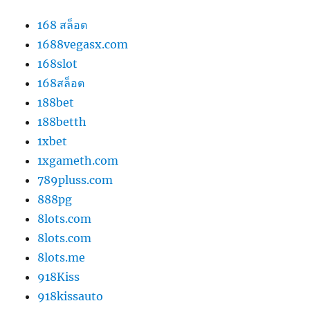
168 สล็อต
1688vegasx.com
168slot
168สล็อต
188bet
188betth
1xbet
1xgameth.com
789pluss.com
888pg
8lots.com
8lots.com
8lots.me
918Kiss
918kissauto