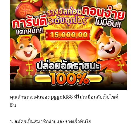
คุณลักษณะเด่นของ pggold88 ที่ไม่เหมือนกับเว็บไซต์
อื่น
1. สมัครเป็นสมาชิกง่ายและรวดเร็วทันใจ