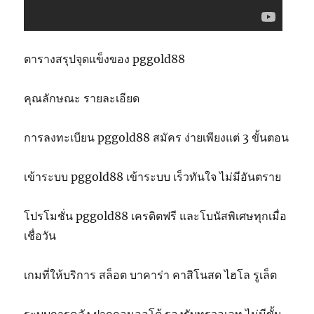
ตารางสรุปจุดแข็งของ pggold88
คุณลักษณะ รายละเอียด
การลงทะเบียน pggold88 สมัคร ง่ายเพียงแต่ 3 ขั้นตอน
เข้าระบบ pggold88 เข้าระบบ เร็วทันใจ ไม่มีอันตราย
โปรโมชั่น pggold88 เครดิตฟรี และโบนัสพิเศษทุกเมื่อ
เชื่อวัน
เกมที่ให้บริการ สล็อต บาคาร่า คาสิโนสด ไฮโล รูเล็ต
ระบบการคลัง ฝากถอนออโต้ รองรับทรูวอเลท ไม่มีขั้น