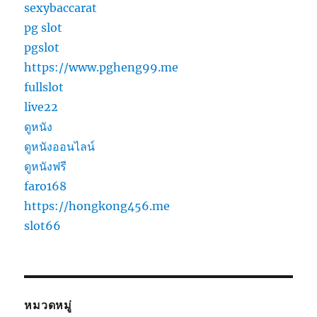
sexybaccarat
pg slot
pgslot
https://www.pgheng99.me
fullslot
live22
ดูหนัง
ดูหนังออนไลน์
ดูหนังฟรี
faro168
https://hongkong456.me
slot66
หมวดหมู่