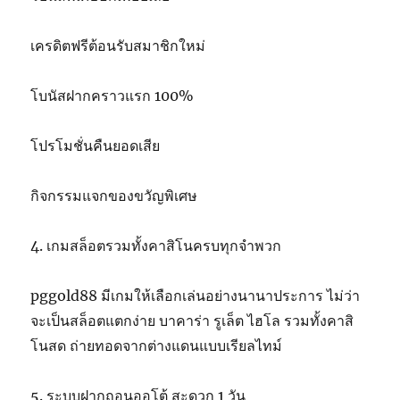
เครดิตฟรีต้อนรับสมาชิกใหม่
โบนัสฝากคราวแรก 100%
โปรโมชั่นคืนยอดเสีย
กิจกรรมแจกของขวัญพิเศษ
4. เกมสล็อตรวมทั้งคาสิโนครบทุกจำพวก
pggold88 มีเกมให้เลือกเล่นอย่างนานาประการ ไม่ว่า
จะเป็นสล็อตแตกง่าย บาคาร่า รูเล็ต ไฮโล รวมทั้งคาสิ
โนสด ถ่ายทอดจากต่างแดนแบบเรียลไทม์
5. ระบบฝากถอนออโต้ สะดวก 1 วัน