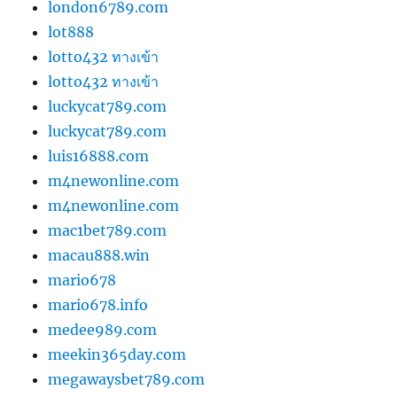
london6789.com
lot888
lotto432 ทางเข้า
lotto432 ทางเข้า
luckycat789.com
luckycat789.com
luis16888.com
m4newonline.com
m4newonline.com
mac1bet789.com
macau888.win
mario678
mario678.info
medee989.com
meekin365day.com
megawaysbet789.com