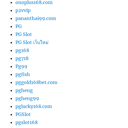
onoplus168.com
p2vvip
pananthai99.com
PG
PG Slot
PG Slot เว็บใหม่
pg168
pg718
Pg99
pgfish
pggold168bet.com
pgheng
pgheng99
pglucky168.com
PGSlot
pgslot168