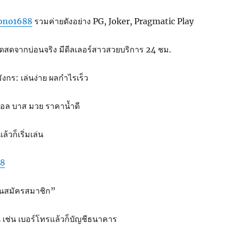
ono1688
รวมค่ายดังอย่าง PG, Joker, Pragmatic Play
ดสดจากบ่อนจริง มีดีลเลอร์สาวสวยบริการ 24 ชม.
มังกร: เล่นง่าย ผลกำไรเร็ว
บอล บาส มวย ราคาน้ำดี
วก็เริ่มเล่น
8
ียนสมัครสมาชิก”
 เช่น เบอร์โทรแล้วก็บัญชีธนาคาร