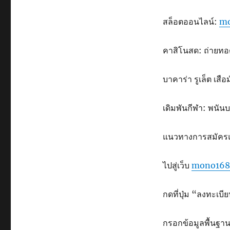
สล็อตออนไลน์:
m
คาสิโนสด: ถ่ายทอ
บาคาร่า รูเล็ต เสือ
เดิมพันกีฬา: พนัน
แนวทางการสมัครแล้
ไปสู่เว็บ
mono168
กดที่ปุ่ม “ลงทะเบ
กรอกข้อมูลพื้นฐาน