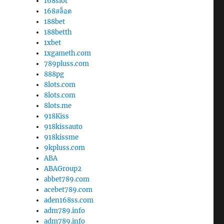
168slot
168สล็อต
188bet
188betth
1xbet
1xgameth.com
789pluss.com
888pg
8lots.com
8lots.com
8lots.me
918Kiss
918kissauto
918kissme
9kpluss.com
ABA
ABAGroup2
abbet789.com
acebet789.com
aden168ss.com
adm789.info
adm789.info