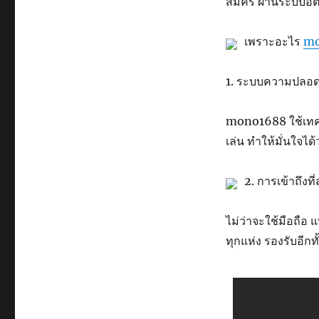
สมัคร ผ่านระบบอัตโ
เพราะอะไร
mo
1. ระบบความปลอดภั
mono1688 ใช้เทคโน
เล่น ทำให้มั่นใจได้
2. การเข้าถึงท
ไม่ว่าจะใช้มือถือ
ทุกแห่ง รองรับอีกท