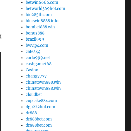
betwin6666.com
betworld369hot.com
bio285th.com
bluewin8888.info
bombet888.win
bonus888
์
brazil999
bwvip4.com
cafe444
carlo999.net
cashgame168
Casino
chang7777
chinatown888.win
chinatown888.win
cloudbet
cupcake88x.com
dgb222hot.com
dr888
dr888bet.com
dr888bet.com