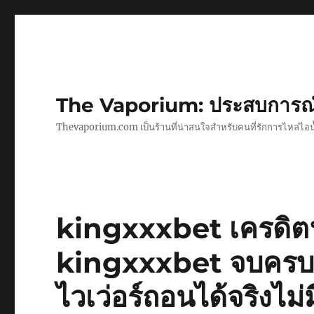
The Vaporium: ประสบการณ์นว
Thevaporium.com เป็นร้านที่น่าสนใจสำหรับคนที่รักการไหล่ไอ
kingxxxbet เครดิต
kingxxxbet จบครบใ
ไวเว่อร์ถอนได้จริงไม