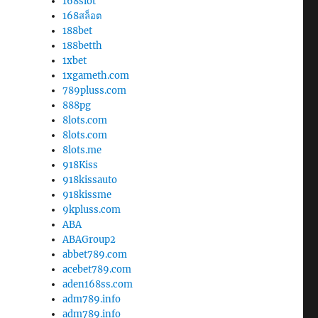
168slot
168สล็อต
188bet
188betth
1xbet
1xgameth.com
789pluss.com
888pg
8lots.com
8lots.com
8lots.me
918Kiss
918kissauto
918kissme
9kpluss.com
ABA
ABAGroup2
abbet789.com
acebet789.com
aden168ss.com
adm789.info
adm789.info