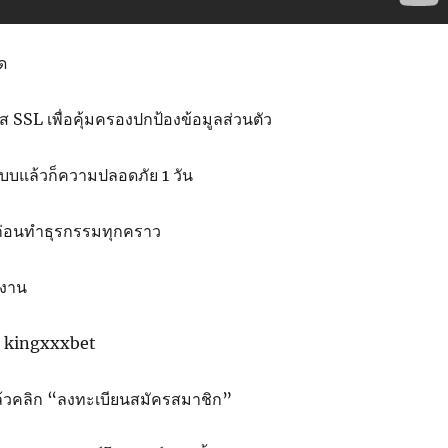
ด
ส SSL เพื่อคุ้มครองปกป้องข้อมูลส่วนตัว
บแล้วก็ความปลอดภัย 1 วัน
ก่อนทำธุรกรรมทุกคราว
้งาน
 kingxxxbet
แล้วคลิก “ลงทะเบียนสมัครสมาชิก”