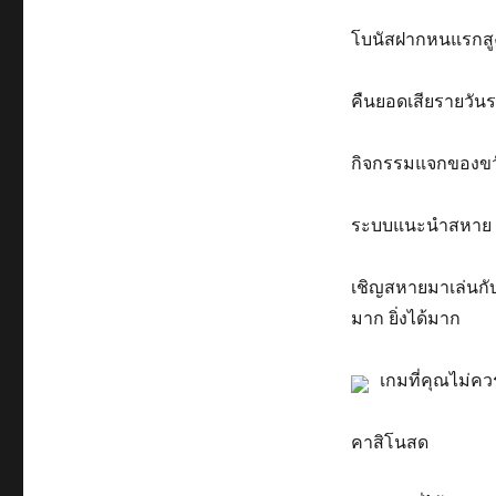
โบนัสฝากหนแรกสู
คืนยอดเสียรายวันร
กิจกรรมแจกของขว
ระบบแนะนำสหาย
เชิญสหายมาเล่นกับ
มาก ยิ่งได้มาก
เกมที่คุณไม่
คาสิโนสด