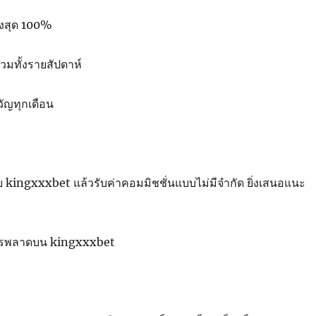
งสุด 100%
วมทั้งรายสัปดาห์
ัญทุกเดือน
 kingxxxbet แล้วรับค่าคอมมิชชั่นแบบไม่มีจำกัด ยิ่งเสนอแนะ
ควรพลาดบน kingxxxbet