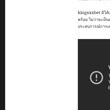
kingxxxbet มิได้เป
พร้อม ไม่ว่าจะเป็
ประสบการณ์การเล่น