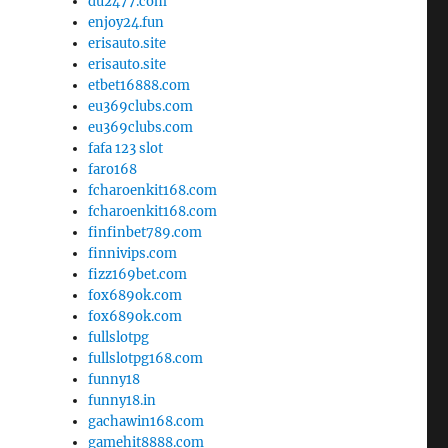
du2477.com
enjoy24.fun
erisauto.site
erisauto.site
etbet16888.com
eu369clubs.com
eu369clubs.com
fafa 123 slot
faro168
fcharoenkit168.com
fcharoenkit168.com
finfinbet789.com
finnivips.com
fizz169bet.com
fox689ok.com
fox689ok.com
fullslotpg
fullslotpg168.com
funny18
funny18.in
gachawin168.com
gamehit8888.com