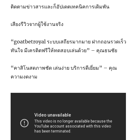
ติดตามข่าวสารและก็อัปเดตเทคนิคการเดิมพัน
เสียงรีวิวจากผู้ใช้งานจริง
“goatbetroyal ระบบเสถียรมากมาย ฝากถอนรวดเร็ว
ทันใจ มีเครดิตฟรีให้ทดสอบเล่นด้วย” – คุณธนชัย
“คาสิโนสดภาพชัด เล่นง่าย บริการดีเยี่ยม” – คุณ
ความงดงาม