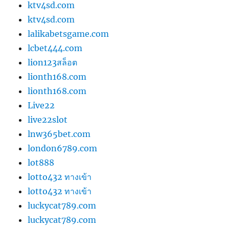
ktv4sd.com
ktv4sd.com
lalikabetsgame.com
lcbet444.com
lion123สล็อต
lionth168.com
lionth168.com
Live22
live22slot
lnw365bet.com
london6789.com
lot888
lotto432 ทางเข้า
lotto432 ทางเข้า
luckycat789.com
luckycat789.com