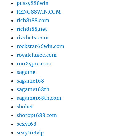
pussy888win
RENO88WIN.COM
rich8188.com
rich8188.net
rizzbetx.com
rockstar66win.com
royaleluxee.com
run24pro.com
sagame
sagame168
sagame168th
sagame168th.com
sbobet
sbotop1688.com
sexy168
sexy168vip