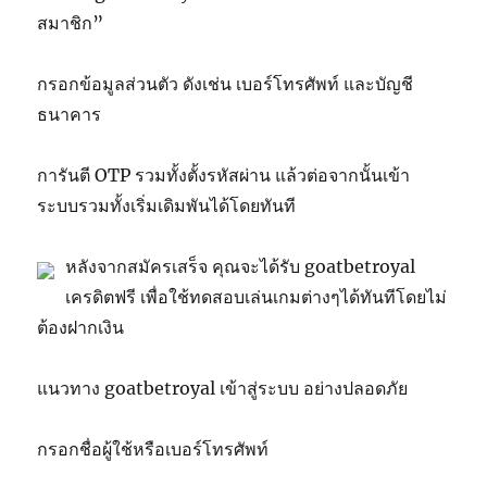
สมาชิก”
กรอกข้อมูลส่วนตัว ดังเช่น เบอร์โทรศัพท์ และบัญชี
ธนาคาร
การันตี OTP รวมทั้งตั้งรหัสผ่าน แล้วต่อจากนั้นเข้า
ระบบรวมทั้งเริ่มเดิมพันได้โดยทันที
หลังจากสมัครเสร็จ คุณจะได้รับ goatbetroyal
เครดิตฟรี เพื่อใช้ทดสอบเล่นเกมต่างๆได้ทันทีโดยไม่
ต้องฝากเงิน
แนวทาง goatbetroyal เข้าสู่ระบบ อย่างปลอดภัย
กรอกชื่อผู้ใช้หรือเบอร์โทรศัพท์