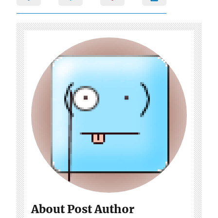
About Post Author