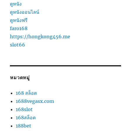
ดูหนัง
ดูหนังออนไลน์
ดูหนังฟรี
faro168
https://hongkong456.me
slot66
หมวดหมู่
168 สล็อต
1688vegasx.com
168slot
168สล็อต
188bet