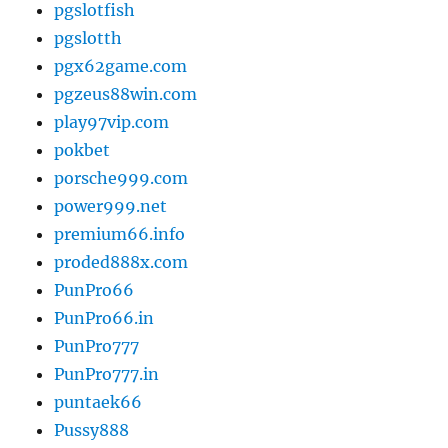
pgslotfish
pgslotth
pgx62game.com
pgzeus88win.com
play97vip.com
pokbet
porsche999.com
power999.net
premium66.info
proded888x.com
PunPro66
PunPro66.in
PunPro777
PunPro777.in
puntaek66
Pussy888