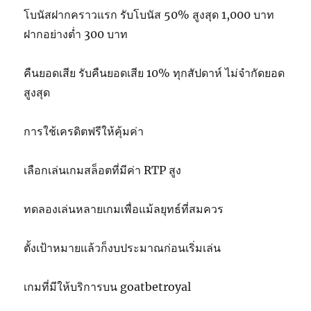
โบนัสฝากคราวแรก รับโบนัส 50% สูงสุด 1,000 บาท
ฝากอย่างต่ำ 300 บาท
คืนยอดเสีย รับคืนยอดเสีย 10% ทุกสัปดาห์ ไม่จำกัดยอด
สูงสุด
การใช้เครดิตฟรีให้คุ้มค่า
เลือกเล่นเกมสล็อตที่มีค่า RTP สูง
ทดลองเล่นหลายเกมเพื่อแม้ลยุทธ์ที่สมควร
ตั้งเป้าหมายแล้วก็งบประมาณก่อนเริ่มเล่น
เกมที่มีให้บริการบน goatbetroyal