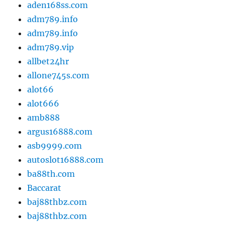
aden168ss.com
adm789.info
adm789.info
adm789.vip
allbet24hr
allone745s.com
alot66
alot666
amb888
argus16888.com
asb9999.com
autoslot16888.com
ba88th.com
Baccarat
baj88thbz.com
baj88thbz.com