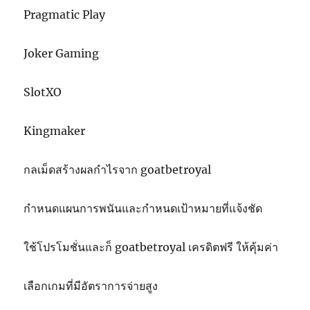
Pragmatic Play
Joker Gaming
SlotXO
Kingmaker
กลเม็ดสร้างผลกำไรจาก goatbetroyal
กำหนดแผนการพนันและกำหนดเป้าหมายที่แจ้งชัด
ใช้โปรโมชั่นและก็ goatbetroyal เครดิตฟรี ให้คุ้มค่า
เลือกเกมที่มีอัตราการจ่ายสูง