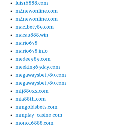
luis16888.com
m4newonline.com
m4newonline.com
mac1bet789.com
macau888.win
mario678
mario678.info
medee989.com
meekin365day.com
megawaysbet789.com
megawaysbet789.com
mfj889xx.com
mia88th.com
mmgoldsbets.com
mmplay-casino.com
mono16888.com