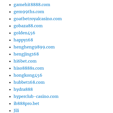
gamehit8888.com
gem99ths.com
goatbetroyalcasino.com
gobaza88.com
golden456
happy168
hengheng9899.com
hengjing168
hi6bet.com
hiso8888s.com
hongkong456
hubbet168.com
hydra888
hyperclub-casino.com
ib888pro.bet
Jili