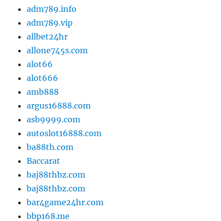
adm789.info
adm789.vip
allbet24hr
allone745s.com
alot66
alot666
amb888
argus16888.com
asb9999.com
autoslot16888.com
ba88th.com
Baccarat
baj88thbz.com
baj88thbz.com
bar4game24hr.com
bbp168.me