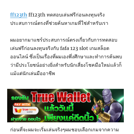
ff123th
ff123th ทดสอบเล่นฟรีก่อนลงทุนจริง
ประสบการณ์ตรงที่ช่วยค้นหาเกมที่ใช่สำหรับเรา
ผมอยากมาแชร์ประสบการณ์ตรงเกี่ยวกับการทดสอบ
เล่นฟรีก่อนลงทุนจริงกับ fafa 123 slot เกมสล็อต
ออนไลน์ ซึ่งเป็นเรื่องที่ผมเองพึ่งศึกษาและทำการค้นพบ
ว่ามีประโยชน์อย่างยิ่งสำหรับนักเสี่ยงโชคมือใหม่แล้วก็
แม้แต่นักเล่นมืออาชีพ
ก่อนที่จะผมจะเริ่มเล่นจริงๆผมชอบเลือกเกมจากความ