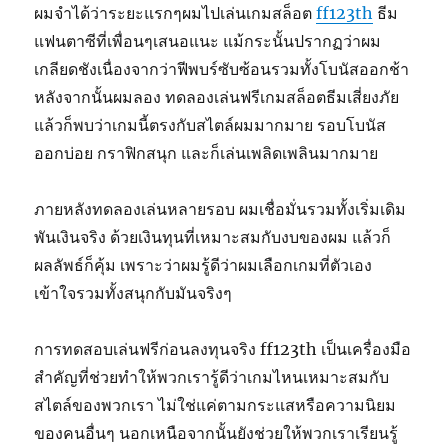
ผมจำได้ว่าระยะแรกๆผมไปเล่นเกมสล็อต
ff123th
ธีม
แฟนตาซีที่เพื่อนๆเสนอแนะ แม้กระนั้นปรากฏว่าผม
เกลียดชังเนื่องจากว่าฟีพบร์ซับซ้อนรวมทั้งโบนัสออกช้า
หลังจากนั้นผมลอง ทดลองเล่นฟรีเกมสล็อตธีมเสี่ยงภัย
แล้วก็พบว่าเกมนี้ตรงกับสไตล์ผมมากมาย รอบโบนัส
ออกบ่อย กราฟิกสนุก และก็เล่นเพลิดเพลินมากมาย
ภายหลังทดลองเล่นหลายรอบ ผมเชื่อมั่นรวมทั้งเริ่มเดิม
พันเงินจริง ด้วยเงินทุนที่เหมาะสมกับงบของผม แล้วก็
ผลลัพธ์ก็คุ้ม เพราะว่าผมรู้ดีว่าผมเลือกเกมที่ตัวเอง
เข้าใจรวมทั้งสนุกกับมันจริงๆ
การทดสอบเล่นฟรีก่อนลงทุนจริง ff123th เป็นเครื่องมือ
สำคัญที่ช่วยทำให้พวกเรารู้ดีว่าเกมไหนเหมาะสมกับ
สไตล์ของพวกเรา ไม่ใช่แค่ตามกระแสหรือความนิยม
ของคนอื่นๆ นอกเหนือจากนั้นยังช่วยให้พวกเราเรียนรู้