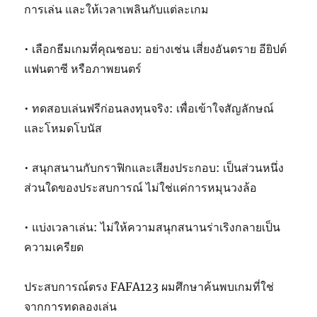
การเล่น และให้เวลาเพลินกับแต่ละเกม
• เลือกธีมเกมที่คุณชอบ: อย่างเช่น เสี่ยงอันตราย อียิปต์
แฟนตาซี หรือภาพยนตร์
• ทดสอบเล่นฟรีก่อนลงทุนจริง: เพื่อเข้าใจสัญลักษณ์
และโหมดโบนัส
• สนุกสนานกับกราฟิกและเสียงประกอบ: เป็นส่วนหนึ่ง
ส่วนใดของประสบการณ์ ไม่ใช่แค่การหมุนวงล้อ
• แบ่งเวลาเล่น: ไม่ให้ความสนุกสนานร่าเริงกลายเป็น
ความเครียด
ประสบการณ์ตรง FAFA123 ผมศึกษาค้นพบเกมที่ใช่
จากการทดลองเล่น