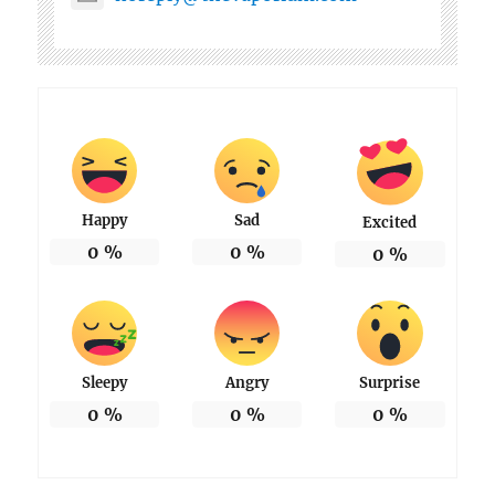
Happy
Sad
Excited
0
%
0
%
0
%
Sleepy
Angry
Surprise
0
%
0
%
0
%