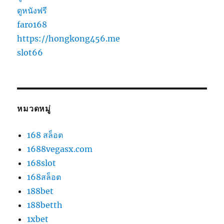
ดูหนังฟรี
faro168
https://hongkong456.me
slot66
หมวดหมู่
168 สล็อต
1688vegasx.com
168slot
168สล็อต
188bet
188betth
1xbet