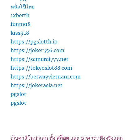
หนังโป๊ไทย
1xbetth
funny18
kiss918
https://pgslotth.io
https://joker356.com
https://samurai777.net
https://tokyoslot88.com
https://betwayvietnam.com
https://jokerasia.net
pgslot
pgslot
เว็บคาสิโนน่าเล่น ทั้ง
สล็อต
และ
บาคาร่า
ตึงจริงแตก