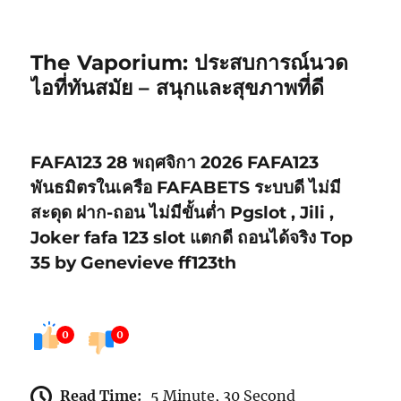
The Vaporium: ประสบการณ์นวด
ไอที่ทันสมัย – สนุกและสุขภาพที่ดี
FAFA123 28 พฤศจิกา 2026 FAFA123
พันธมิตรในเครือ FAFABETS ระบบดี ไม่มี
สะดุด ฝาก-ถอน ไม่มีขั้นต่ำ Pgslot , Jili ,
Joker fafa 123 slot แตกดี ถอนได้จริง Top
35 by Genevieve ff123th
0
0
Read Time:
5 Minute, 30 Second