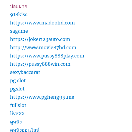
บ่อยมาก
918kiss
https://www.madoohd.com
sagame
https://joker123auto.com
http://www.movie87hd.com
https://www.pussy888play.com
https://pussy888win.com
sexybaccarat
pg slot
pgslot
https://www.pgheng99.me
fullslot
live22
ดูหนัง
ดูหนังออนไลน์