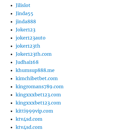
Jilislot
Jinda55
jinda888
Joker123
joker123auto
joker123th
Joker123th.com
Judhai168
khumsup888.me
kimchibetbet.com
kingromans789.com
kingxxxbet123.com
kingxxxbet123.com
kitti999vip.com
ktv4sd.com
ktv4sd.com