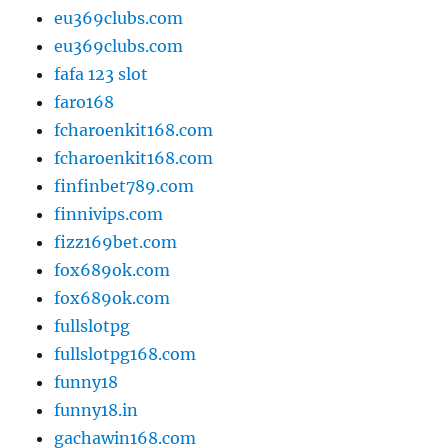
eu369clubs.com
eu369clubs.com
fafa 123 slot
faro168
fcharoenkit168.com
fcharoenkit168.com
finfinbet789.com
finnivips.com
fizz169bet.com
fox689ok.com
fox689ok.com
fullslotpg
fullslotpg168.com
funny18
funny18.in
gachawin168.com