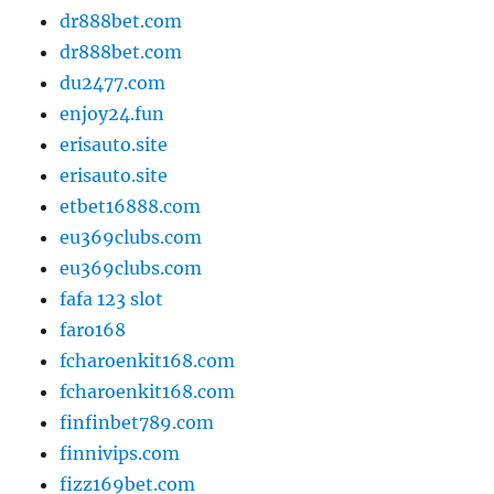
dr888bet.com
dr888bet.com
du2477.com
enjoy24.fun
erisauto.site
erisauto.site
etbet16888.com
eu369clubs.com
eu369clubs.com
fafa 123 slot
faro168
fcharoenkit168.com
fcharoenkit168.com
finfinbet789.com
finnivips.com
fizz169bet.com