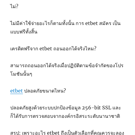
ไม่?
ไม่มีค่าใช้จ่ายอะไรก็ตามทั้งนั้น การ etbet สมัคร เป็น
แบบฟรีทั้งสิ้น
เครดิตฟรีจาก etbet ถอนออกได้จริงไหม?
สามารถถอนออกได้จริงเมื่อปฏิบัติตามข้อจำกัดของโปร
โมชันนั้นๆ
etbet
ปลอดภัยขนาดไหน?
ปลอดภัยสูงด้วยระบบปกป้องข้อมูล 256-bit SSL และ
ก็ได้รับการตรวจสอบจากองค์กรอิสระระดับนานาชาติ
สรุป: เพราะอะไร etbet ถึงเป็นตัวเลือกที่คุณควรจะลอง