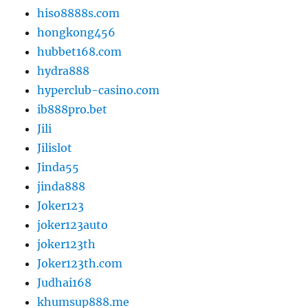
hiso8888s.com
hongkong456
hubbet168.com
hydra888
hyperclub-casino.com
ib888pro.bet
Jili
Jilislot
Jinda55
jinda888
Joker123
joker123auto
joker123th
Joker123th.com
Judhai168
khumsup888.me