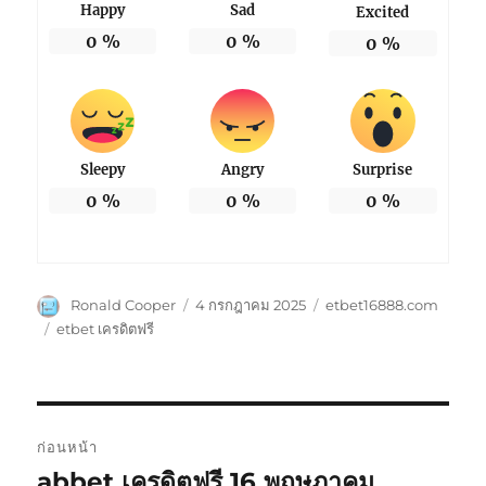
Happy
Sad
Excited
0
%
0
%
0
%
Sleepy
Angry
Surprise
0
%
0
%
0
%
ผู้
เขียน
หมวด
Ronald Cooper
4 กรกฎาคม 2025
etbet16888.com
เขียน
เมื่อ
หมู่
ป้าย
etbet เครดิตฟรี
กำกับ
แนะแนว
ก่อนหน้า
เรื่อง
abbet เครดิตฟรี 16 พฤษภาคม
เรื่อง