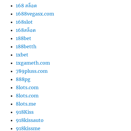
168 สล็อต
1688vegasx.com
168slot
168สล็อต
188bet
188betth
1xbet
1xgameth.com
789pluss.com
888pg
8lots.com
8lots.com
8lots.me
918Kiss
918kissauto
918kissme