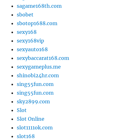
sagame168th.com
sbobet
sbotop1688.com
sexy168
sexy168vip
sexyauto168
sexybaccarat168.com
sexygameplus.me
shinobi24hr.com
sing55fun.com
sing55fun.com
sky2899.com
Slot
Slot Online
slot1111ok.com
slot168