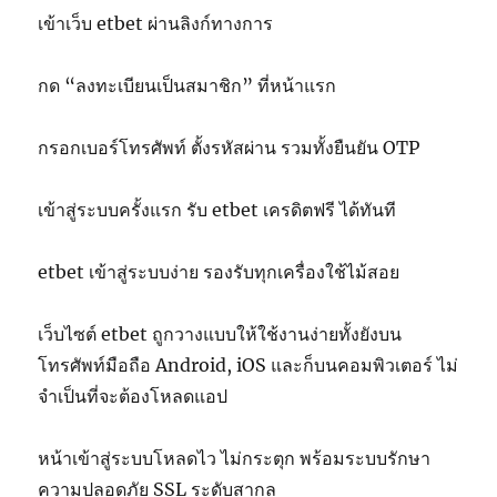
เข้าเว็บ etbet ผ่านลิงก์ทางการ
กด “ลงทะเบียนเป็นสมาชิก” ที่หน้าแรก
กรอกเบอร์โทรศัพท์ ตั้งรหัสผ่าน รวมทั้งยืนยัน OTP
เข้าสู่ระบบครั้งแรก รับ etbet เครดิตฟรี ได้ทันที
etbet เข้าสู่ระบบง่าย รองรับทุกเครื่องใช้ไม้สอย
เว็บไซต์ etbet ถูกวางแบบให้ใช้งานง่ายทั้งยังบน
โทรศัพท์มือถือ Android, iOS และก็บนคอมพิวเตอร์ ไม่
จำเป็นที่จะต้องโหลดแอป
หน้าเข้าสู่ระบบโหลดไว ไม่กระตุก พร้อมระบบรักษา
ความปลอดภัย SSL ระดับสากล