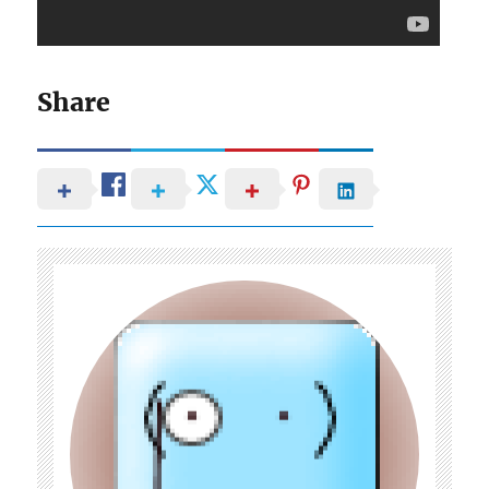
Share