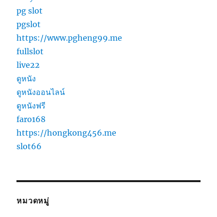
pg slot
pgslot
https://www.pgheng99.me
fullslot
live22
ดูหนัง
ดูหนังออนไลน์
ดูหนังฟรี
faro168
https://hongkong456.me
slot66
หมวดหมู่