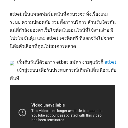
etbet เป็นแพลตฟอร์มพนันที่ครบวงจร ทั้งเรื่องเกม
ระบบ ความปลอดภัย รวมทั้งการบริการ สำหรับใครกัน
แน่ที่กำลังมองหาเว็บไซต์พนันออนไลน์ที่ใช้งานง่าย มี
โปรโมชั่นคุ้ม และ etbet เครดิตฟรี ที่แจกจริงไม่จกตา
นี่คือตัวเลือกที่คุณไม่สมควรพลาด
เริ่มต้นวันนี้ด้วยการ etbet สมัคร ง่ายๆแล้วก็
etbet
เข้าสู่ระบบ เพื่อรับประสบการณ์เดิมพันที่เหนือระดับ
ทันที