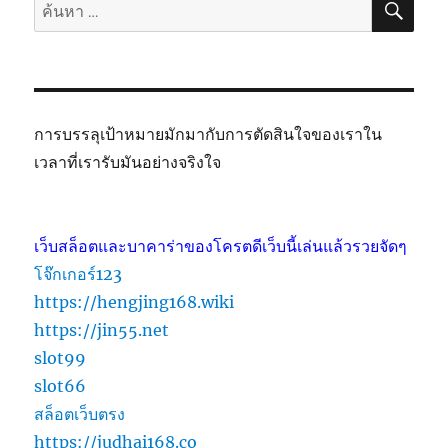
ค้นหา:
การบรรลุเป้าหมายมักมากับการตัดสินใจของเราใน
เวลาที่เรารับมันอย่างจริงใจ
เว็บสล็อตและบาคาร่าของโครตดีเว็บนี้เล่นแล้วรวยจัดๆ
โจ๊กเกอร์123
https://hengjing168.wiki
https://jin55.net
slot99
slot66
สล็อตเว็บตรง
https://judhai168.co