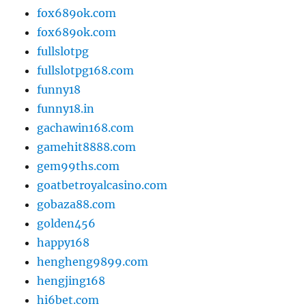
fox689ok.com
fox689ok.com
fullslotpg
fullslotpg168.com
funny18
funny18.in
gachawin168.com
gamehit8888.com
gem99ths.com
goatbetroyalcasino.com
gobaza88.com
golden456
happy168
hengheng9899.com
hengjing168
hi6bet.com