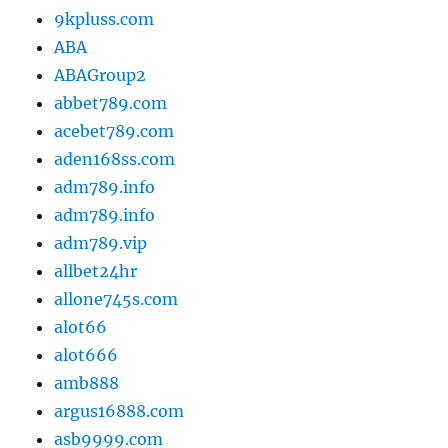
9kpluss.com
ABA
ABAGroup2
abbet789.com
acebet789.com
aden168ss.com
adm789.info
adm789.info
adm789.vip
allbet24hr
allone745s.com
alot66
alot666
amb888
argus16888.com
asb9999.com