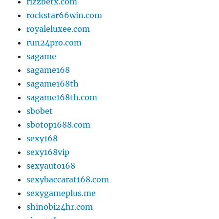
rizzbetx.com
rockstar66win.com
royaleluxee.com
run24pro.com
sagame
sagame168
sagame168th
sagame168th.com
sbobet
sbotop1688.com
sexy168
sexy168vip
sexyauto168
sexybaccarat168.com
sexygameplus.me
shinobi24hr.com