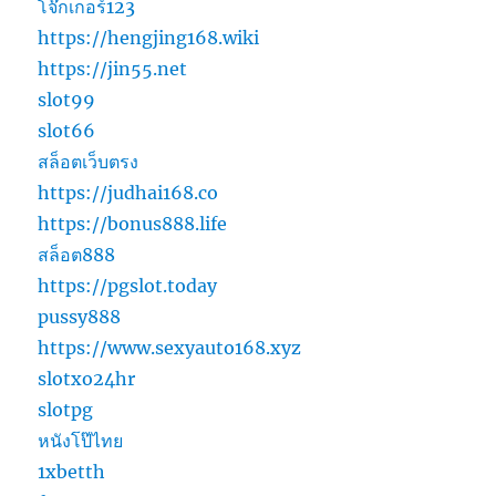
โจ๊กเกอร์123
https://hengjing168.wiki
https://jin55.net
slot99
slot66
สล็อตเว็บตรง
https://judhai168.co
https://bonus888.life
สล็อต888
https://pgslot.today
pussy888
https://www.sexyauto168.xyz
slotxo24hr
slotpg
หนังโป๊ไทย
1xbetth