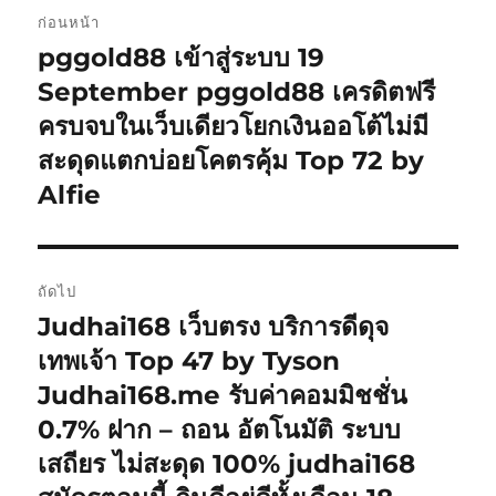
แนะแนว
ก่อนหน้า
เรื่อง
pggold88 เข้าสู่ระบบ 19
เรื่อง
ก่อน
September pggold88 เครดิตฟรี
หน้า:
ครบจบในเว็บเดียวโยกเงินออโต้ไม่มี
สะดุดแตกบ่อยโคตรคุ้ม Top 72 by
Alfie
ถัดไป
Judhai168 เว็บตรง บริการดีดุจ
เรื่อง
ต่อ
เทพเจ้า Top 47 by Tyson
ไป:
Judhai168.me รับค่าคอมมิชชั่น
0.7% ฝาก – ถอน อัตโนมัติ ระบบ
เสถียร ไม่สะดุด 100% judhai168