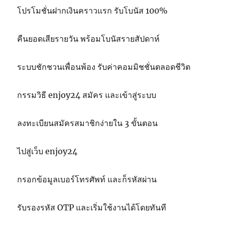
โปรโมชั่นฝากเงินคราวแรก รับโบนัส 100%
คืนยอดเสียรายวัน พร้อมโบนัสรายสัปดาห์
ระบบชักชวนเพื่อนพ้อง รับค่าคอมมิชชั่นตลอดชีวิต
กรรมวิธี enjoy24 สมัคร และเข้าสู่ระบบ
ลงทะเบียนสมัครสมาชิกง่ายใน 3 ขั้นตอน
ไปสู่เว็บ enjoy24
กรอกข้อมูลเบอร์โทรศัพท์ และก็รหัสผ่าน
รับรองรหัส OTP และเริ่มใช้งานได้โดยทันที