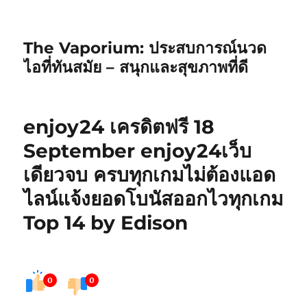
The Vaporium: ประสบการณ์นวด
ไอที่ทันสมัย – สนุกและสุขภาพที่ดี
enjoy24 เครดิตฟรี 18
September enjoy24เว็บ
เดียวจบ ครบทุกเกมไม่ต้องแอด
ไลน์แจ้งยอดโบนัสออกไวทุกเกม
Top 14 by Edison
0
0