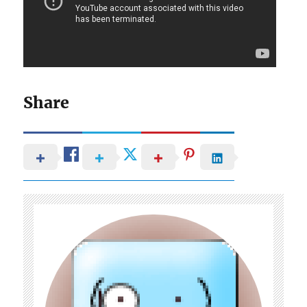
Share