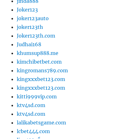
jinda888
Joker123
joker123auto
joker123th
Joker123th.com
Judhai168
khumsup888.me
kimchibetbet.com
kingromans789.com
kingxxxbet123.com
kingxxxbet123.com
kitti999vip.com
ktv4sd.com
ktv4sd.com
lalikabetsgame.com
lcbet444.com