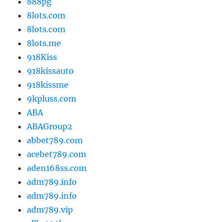
888pg
8lots.com
8lots.com
8lots.me
918Kiss
918kissauto
918kissme
9kpluss.com
ABA
ABAGroup2
abbet789.com
acebet789.com
aden168ss.com
adm789.info
adm789.info
adm789.vip