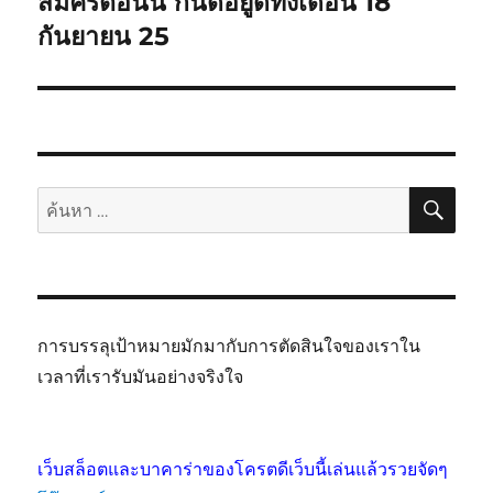
สมัครตอนนี้ กินดีอยู่ดีทั้งเดือน 18
กันยายน 25
ค้นห
ค้นหา:
การบรรลุเป้าหมายมักมากับการตัดสินใจของเราใน
เวลาที่เรารับมันอย่างจริงใจ
เว็บสล็อตและบาคาร่าของโครตดีเว็บนี้เล่นแล้วรวยจัดๆ