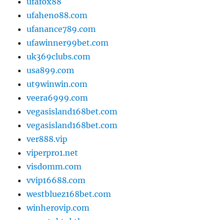
ufafox88
ufaheno88.com
ufanance789.com
ufawinner99bet.com
uk369clubs.com
usa899.com
ut9winwin.com
veera6999.com
vegasisland168bet.com
vegasisland168bet.com
ver888.vip
viperpro1.net
visdomm.com
vvip16688.com
westbluez168bet.com
winherovip.com