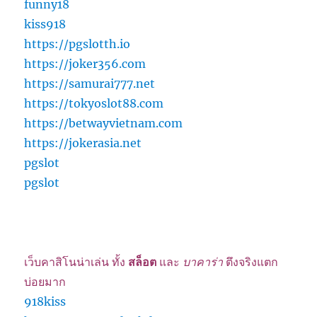
funny18
kiss918
https://pgslotth.io
https://joker356.com
https://samurai777.net
https://tokyoslot88.com
https://betwayvietnam.com
https://jokerasia.net
pgslot
pgslot
เว็บคาสิโนน่าเล่น ทั้ง
สล็อต
และ
บาคาร่า
ตึงจริงแตก
บ่อยมาก
918kiss