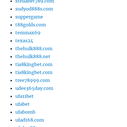
stellabet789.com
sudyod888s.com
suppergame
t88golds.com
temmax69
texas24
thehulk888.com
thehulk888.net
tia8kingbet.com
tia8kingbet.com
tree78999.com
udee365day.com
ufa11bet
ufabet
ufabomb
ufad168.com