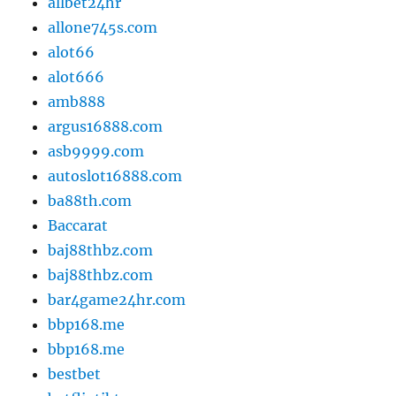
allbet24hr
allone745s.com
alot66
alot666
amb888
argus16888.com
asb9999.com
autoslot16888.com
ba88th.com
Baccarat
baj88thbz.com
baj88thbz.com
bar4game24hr.com
bbp168.me
bbp168.me
bestbet