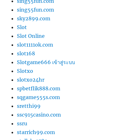
sing55fun.com
sing55fun.com
sky2899.com
Slot
Slot Online
slot1111ok.com
slot168
Slotgame666 เข้าสู่ระบบ
Slotxo
slotxo24hr
spbetflik888.com
sqgame555s.com
sretthi99
ssc915casino.com
ssru
starrich99.com