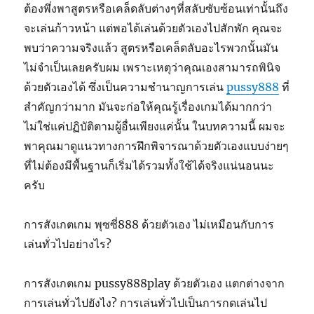
ต้องพึ่งพาสูตรหรือเคล็ดลับต่างๆที่สลับซับซ้อนเท่านั้นถึง
จะเล่นก้าวหน้า แต่พอได้เล่นด้วยตัวเองไปสักพัก คุณจะ
พบว่าความจริงแล้ว สูตรหรือเคล็ดลับอะไรพวกนั้นมัน
ไม่จำเป็นเลยครับผม เพราะเหตุว่าคุณเองสามารถพินิจ
ด้วยตัวเองได้ ซึ่งเป็นความชำนาญการเล่น
pussy888
ที่
สำคัญกว่ามาก มันจะก่อให้คุณรู้เรื่องเกมได้มากกว่า
ไม่ใช่แค่ปฏิบัติตามผู้อื่นเพียงแค่นั้น ในบทความนี้ ผมจะ
พาคุณมาดูแนวทางการฝึกพิจารณาด้วยตัวเองแบบง่ายๆ
ที่ไม่ต้องมีพื้นฐานก็เริ่มได้รวมทั้งใช้ได้จริงแน่นอนนะ
ครับ
การสังเกตเกม พุซซี่888 ด้วยตัวเอง ไม่เหมือนกับการ
เล่นทั่วไปอย่างไร?
การสังเกตเกม pussy888play ด้วยตัวเอง แตกต่างจาก
การเล่นทั่วไปยังไง? การเล่นทั่วไปเป็นการกดเล่นไป