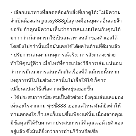
• เลือกแนวทางที่สอดคล้องกับสิ่งที่เราดูได้: ไม่มีความ
จำเป็นต้องเล่น pussy888play เหมือนบุคคลอื่นเลยจ๊า
ขอรับ ถ้าคุณมีความเห็นว่าการเล่นแบบไหนกับคุณได้
มากกว่า ก็สามารถใช้เป็นแนวทางหลักของตัวเองได้
โดยยิ่งไปกว่านั้นเมื่อมันเคยใช้ได้ผลในด้านที่ดีมาแล้ว
• ปรับการเล่นตามเหตุการณ์จริง: การสังเกตจะช่วย
ทำให้คุณรู้ดีว่า เมื่อไหร่ที่ควรแปลงวิธีการเล่น แน่นอน
ว่า การมีแนวการเล่นหลักเกิดเรื่องที่ดี แม้กระนั้นหาก
เหตุการณ์ในในช่วงเวลานั้นไม่เอื้อให้ใช้ ก็ควร
เปลี่ยนแปลงวิธีเพื่อความยืดหยุ่นเยอะขึ้น
• ใช้ประสบการณ์สะสมเป็นตัวช่วย: ยิ่งคุณเล่นและมอง
เห็นอะไรจากเกม พุซซี่888 เยอะแค่ไหน มันก็ยิ่งทำให้
ท่านตกลงใจเร็วและก็แม่นขึ้นเพียงแค่นั้น เนื่องจากคุณ
มีข้อมูลที่ได้รับมาจากประสบการณ์ที่คุณเจอด้วยตัวเอง
อยู่แล้ว ซึ่งมันดียิ่งกว่าการอ่านรีวิวหรือเชื่อ