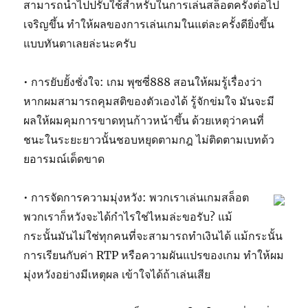
สามารถนำไปปรับใช้สำหรับในการเล่นสล็อตครั้งต่อไป
เจริญขึ้น ทำให้ผลของการเล่นเกมในแต่ละครั้งดียิ่งขึ้น
แบบทันตาเลยล่ะนะครับ
• การยับยั้งชั่งใจ: เกม พุซซี่888 สอนให้ผมรู้เรื่องว่า
หากผมสามารถคุมสติของตัวเองได้ รู้จักข่มใจ มันจะมี
ผลให้ผมคุมการขาดทุนก้าวหน้าขึ้น ด้วยเหตุว่าคนที่
ชนะในระยะยาวนั้นชอบหยุดตามกฎ ไม่ติดตามเบทด้ว
ยอารมณ์เด็ดขาด
• การจัดการความมุ่งหวัง: พวกเราเล่นเกมสล็อต
พวกเราก็หวังจะได้กำไรใช่ไหมล่ะขอรับ? แม้
กระนั้นมันไม่ใช่ทุกคนที่จะสามารถทำเงินได้ แม้กระนั้น
การเรียนกับค่า RTP หรือความผันแปรของเกม ทำให้ผม
มุ่งหวังอย่างมีเหตุผล เข้าใจได้ถ้าเล่นเสีย