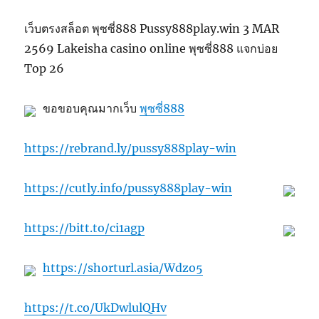
เว็บตรงสล็อต พุซซี่888 Pussy888play.win 3 MAR
2569 Lakeisha casino online พุซซี่888 แจกบ่อย
Top 26
ขอขอบคุณมากเว็บ
พุซซี่888
https://rebrand.ly/pussy888play-win
https://cutly.info/pussy888play-win
https://bitt.to/ci1agp
https://shorturl.asia/Wdzo5
https://t.co/UkDwlulQHv