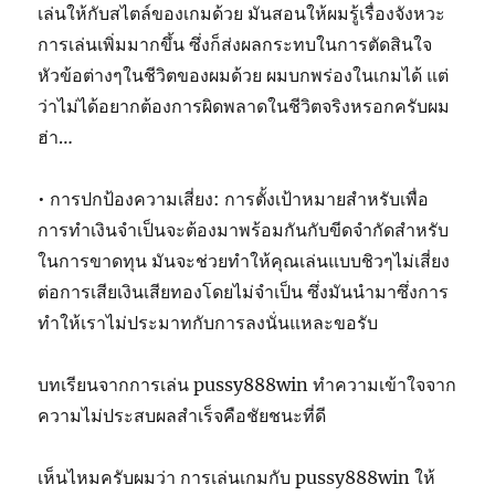
เล่นให้กับสไตล์ของเกมด้วย มันสอนให้ผมรู้เรื่องจังหวะ
การเล่นเพิ่มมากขึ้น ซึ่งก็ส่งผลกระทบในการตัดสินใจ
หัวข้อต่างๆในชีวิตของผมด้วย ผมบกพร่องในเกมได้ แต่
ว่าไม่ได้อยากต้องการผิดพลาดในชีวิตจริงหรอกครับผม
ฮ่า…
• การปกป้องความเสี่ยง: การตั้งเป้าหมายสำหรับเพื่อ
การทำเงินจำเป็นจะต้องมาพร้อมกันกับขีดจำกัดสำหรับ
ในการขาดทุน มันจะช่วยทำให้คุณเล่นแบบชิวๆไม่เสี่ยง
ต่อการเสียเงินเสียทองโดยไม่จำเป็น ซึ่งมันนำมาซึ่งการ
ทำให้เราไม่ประมาทกับการลงนั่นแหละขอรับ
บทเรียนจากการเล่น pussy888win ทำความเข้าใจจาก
ความไม่ประสบผลสำเร็จคือชัยชนะที่ดี
เห็นไหมครับผมว่า การเล่นเกมกับ pussy888win ให้