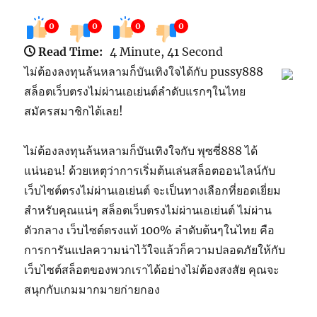
0
0
0
0
Read Time:
4 Minute, 41 Second
ไม่ต้องลงทุนล้นหลามก็บันเทิงใจได้กับ pussy888
สล็อตเว็บตรงไม่ผ่านเอเย่นต์ลำดับแรกๆในไทย
สมัครสมาชิกได้เลย!
ไม่ต้องลงทุนล้นหลามก็บันเทิงใจกับ พุซซี่888 ได้
แน่นอน! ด้วยเหตุว่าการเริ่มต้นเล่นสล็อตออนไลน์กับ
เว็บไซต์ตรงไม่ผ่านเอเย่นต์ จะเป็นทางเลือกที่ยอดเยี่ยม
สำหรับคุณแน่ๆ สล็อตเว็บตรงไม่ผ่านเอเย่นต์ ไม่ผ่าน
ตัวกลาง เว็บไซต์ตรงแท้ 100% ลำดับต้นๆในไทย คือ
การการันแปลความน่าไว้ใจแล้วก็ความปลอดภัยให้กับ
เว็บไซต์สล็อตของพวกเราได้อย่างไม่ต้องสงสัย คุณจะ
สนุกกับเกมมากมายก่ายกอง