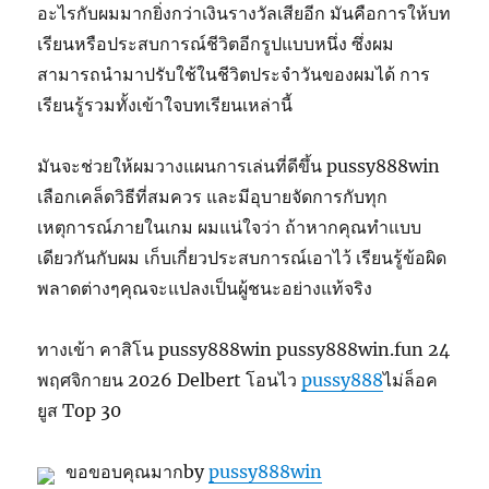
อะไรกับผมมากยิ่งกว่าเงินรางวัลเสียอีก มันคือการให้บท
เรียนหรือประสบการณ์ชีวิตอีกรูปแบบหนึ่ง ซึ่งผม
สามารถนำมาปรับใช้ในชีวิตประจำวันของผมได้ การ
เรียนรู้รวมทั้งเข้าใจบทเรียนเหล่านี้
มันจะช่วยให้ผมวางแผนการเล่นที่ดีขึ้น pussy888win
เลือกเคล็ดวิธีที่สมควร และมีอุบายจัดการกับทุก
เหตุการณ์ภายในเกม ผมแน่ใจว่า ถ้าหากคุณทำแบบ
เดียวกันกับผม เก็บเกี่ยวประสบการณ์เอาไว้ เรียนรู้ข้อผิด
พลาดต่างๆคุณจะแปลงเป็นผู้ชนะอย่างแท้จริง
ทางเข้า คาสิโน pussy888win pussy888win.fun 24
พฤศจิกายน 2026 Delbert โอนไว
pussy888
ไม่ล็อค
ยูส Top 30
ขอขอบคุณมากby
pussy888win