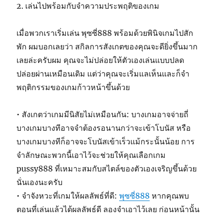
2. เล่นไปพร้อมกับจำความประพฤติของเกม
เมื่อพวกเราเริ่มเล่น พุซซี่888 พร้อมด้วยพินิจเกมไปสัก
พัก ผมบอกเลยว่า สกิลการสังเกตของคุณจะดียิ่งขึ้นมาก
เลยล่ะครับผม คุณจะไม่ปล่อยให้ตัวเองเล่นแบบปลด
ปล่อยผ่านเหมือนเดิม แต่ว่าคุณจะเริ่มแลเห็นและก็จำ
พฤติกรรมของเกมก้าวหน้าขึ้นด้วย
• สังเกตว่าเกมมีนิสัยไม่เหมือนกัน: บางเกมอาจจ่ายถี่
บางเกมบางทีอาจจำต้องรอนานกว่าจะเข้าโบนัส หรือ
บางเกมบางทีก็อาจจะโบนัสเข้าเร็วแม้กระนั้นน้อย การ
จำลักษณะพวกนี้เอาไว้จะช่วยให้คุณเลือกเกม
pussy888 ที่เหมาะสมกับสไตล์ของตัวเองเจริญขึ้นด้วย
นั่นเองนะครับ
• จำจังหวะที่เกมให้ผลลัพธ์ที่ดี:
พุซซี่888
หากคุณพบ
ตอนที่เล่นแล้วได้ผลลัพธ์ดี ลองจำเอาไว้เลย ก่อนหน้านั้น