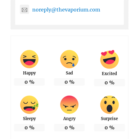
noreply@thevaporium.com
Happy
Sad
Excited
0
%
0
%
0
%
Sleepy
Angry
Surprise
0
%
0
%
0
%