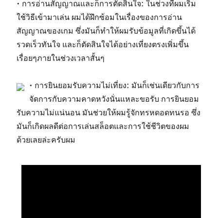
• การอ่านสัญญาณและก็การตัดสินใจ: ในช่วงที่ผมเริ่ม
ใช้วิธีเข้ามาเล่น ผมได้ฝึกซ้อมในเรื่องของการอ่าน
สัญญาณของเกม ซึ่งมันก็ทำให้ผมรับข้อมูลที่เกิดขึ้นได้
รวดเร็วทันใจ และก็ตัดสินใจได้อย่างเที่ยงตรงเพิ่มขึ้น
เรื่อยๆภายในช่วงเวลาสั้นๆ
• การยินยอมรับความไม่เที่ยง: มันก็เช่นเดียวกับการ
จัดการกับความคาดหวังนั่นแหละขอรับ การยินยอม
รับความไม่แน่นอน มันช่วยให้ผมรู้จักทรหดอดทนรอ ซึ่ง
มันก็เกิดผลดีต่อการเล่นสล็อตและการใช้ชีวิตของผม
ด้วยเลยล่ะครับผม