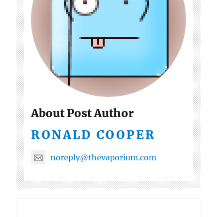
About Post Author
RONALD COOPER
noreply@thevaporium.com