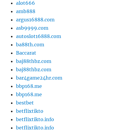
alot666
amb888
argus16888.com
asb9999.com
autoslot16888.com
ba88th.com
Baccarat
baj88thbz.com
baj88thbz.com
bar4game24hr.com
bbp168.me
bbp168.me
bestbet
betflixtikto
betflixtikto.info
betflixtikto.info