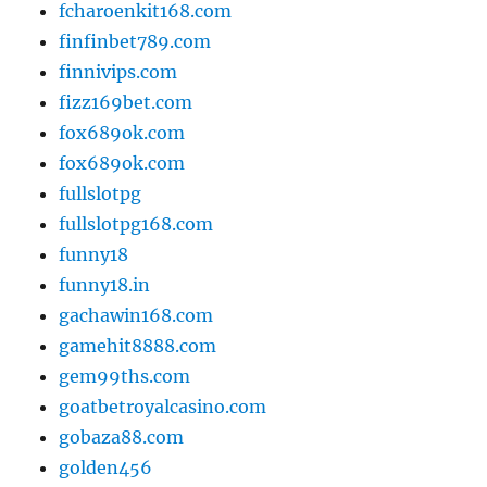
fcharoenkit168.com
finfinbet789.com
finnivips.com
fizz169bet.com
fox689ok.com
fox689ok.com
fullslotpg
fullslotpg168.com
funny18
funny18.in
gachawin168.com
gamehit8888.com
gem99ths.com
goatbetroyalcasino.com
gobaza88.com
golden456