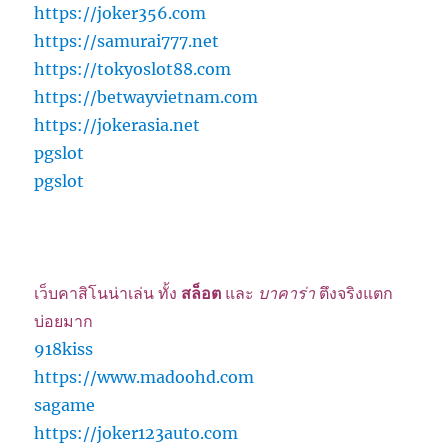
https://joker356.com
https://samurai777.net
https://tokyoslot88.com
https://betwayvietnam.com
https://jokerasia.net
pgslot
pgslot
เว็บคาสิโนน่าเล่น ทั้ง
สล็อต
และ
บาคาร่า
ตึงจริงแตก
บ่อยมาก
918kiss
https://www.madoohd.com
sagame
https://joker123auto.com