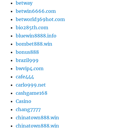
betway
betwin6666.com
betworld369hot.com
bio285th.com
bluewin8888.info
bombet888.win
bonus888
brazil999
bwvip4.com
cafe444
carlo999.net
cashgame168
Casino
chang7777
chinatown888.win
chinatown888.win