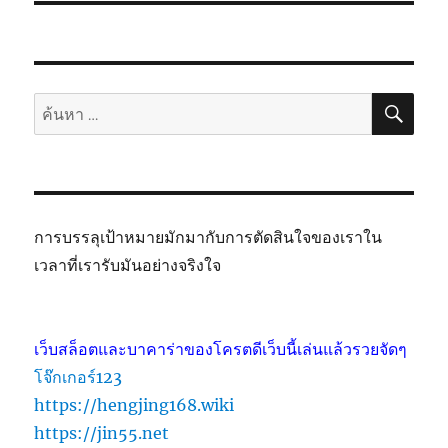
ค้นห
ค้นหา:
การบรรลุเป้าหมายมักมากับการตัดสินใจของเราใน
เวลาที่เรารับมันอย่างจริงใจ
เว็บสล็อตและบาคาร่าของโครตดีเว็บนี้เล่นแล้วรวยจัดๆ
โจ๊กเกอร์123
https://hengjing168.wiki
https://jin55.net