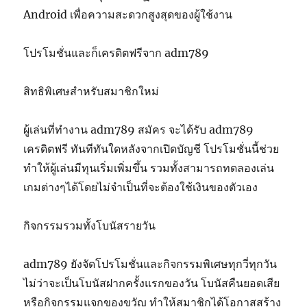
Android เพื่อความสะดวกสูงสุดของผู้ใช้งาน
โปรโมชั่นและก็เครดิตฟรีจาก adm789
สิทธิพิเศษสำหรับสมาชิกใหม่
ผู้เล่นที่ทำงาน adm789 สมัคร จะได้รับ adm789
เครดิตฟรี ทันทีทันใดหลังจากเปิดบัญชี โปรโมชั่นนี้ช่วย
ทำให้ผู้เล่นมีทุนเริ่มเพิ่มขึ้น รวมทั้งสามารถทดลองเล่น
เกมต่างๆได้โดยไม่จำเป็นที่จะต้องใช้เงินของตัวเอง
กิจกรรมรวมทั้งโบนัสรายวัน
adm789 ยังจัดโปรโมชั่นและกิจกรรมพิเศษทุกวี่ทุกวัน
ไม่ว่าจะเป็นโบนัสฝากครั้งแรกของวัน โบนัสคืนยอดเสีย
หรือกิจกรรมแจกของขวัญ ทำให้สมาชิกได้โอกาสสร้าง