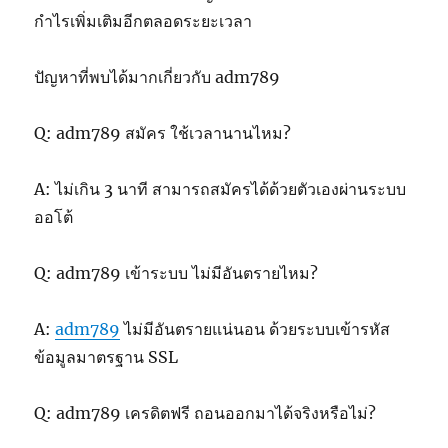
กำไรเพิ่มเติมอีกตลอดระยะเวลา
ปัญหาที่พบได้มากเกี่ยวกับ adm789
Q: adm789 สมัคร ใช้เวลานานไหม?
A: ไม่เกิน 3 นาที สามารถสมัครได้ด้วยตัวเองผ่านระบบ
ออโต้
Q: adm789 เข้าระบบ ไม่มีอันตรายไหม?
A:
adm789
ไม่มีอันตรายแน่นอน ด้วยระบบเข้ารหัส
ข้อมูลมาตรฐาน SSL
Q: adm789 เครดิตฟรี ถอนออกมาได้จริงหรือไม่?