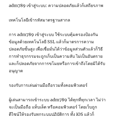
adm789 เข้าสู่ระบบ: ความปลอดภัยแล้วก็เสถียรภาพ
เทคโนโลยีเข้ารหัสมาตรฐานสากล
การ adm789 เข้าสู่ระบบ ใช้ระบบคุ้มครองป้องกัน
ข้อมูลด้วยเทคโนโลยี SSL แล้วก็มาตรการความ
ปลอดภัยขั้นสูง เพื่อเชื่อมั่นได้ว่าข้อมูลส่วนตัวแล้วก็วิธี
การทำธุรกรรมจะถูกเก็บเป็นความลับ ไม่เป็นอันตราย
และก็ปลอดภัยจากการขโมยหรือการเข้าถึงโดยมิได้รับ
อนุญาต
รองรับการเล่นผ่านมือถือรวมทั้งคอมพิวเตอร์
ผู้เล่นสามารถเข้าระบบ adm789 ได้ทุกที่ทุกเวลา ไม่ว่า
จะเป็นมือถือ แท็บเล็ต หรือคอมพิวเตอร์ โดยเว็บถูก
ดีไซน์ให้รองรับทุกระบบปฏิบัติการ ทั้ง iOS แล้วก็