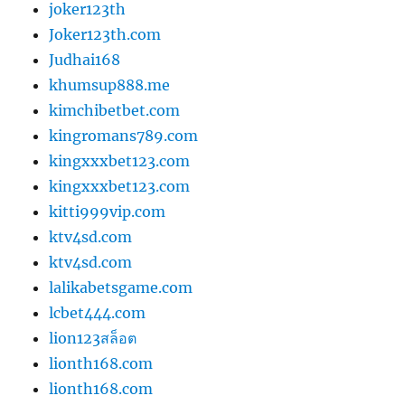
joker123th
Joker123th.com
Judhai168
khumsup888.me
kimchibetbet.com
kingromans789.com
kingxxxbet123.com
kingxxxbet123.com
kitti999vip.com
ktv4sd.com
ktv4sd.com
lalikabetsgame.com
lcbet444.com
lion123สล็อต
lionth168.com
lionth168.com