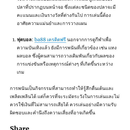
ปลาที่ปรากฏบนหน้าจอ ซึ่งแต่ละชนิดของปลาจะมี
คะแนนและเงินรางวัลที่ต่างกันไป การเล่นนี้ต้อง
อาศัยความแม่นยำและการวางแผน
ฟุตบอล
:
ba88 เครดิตฟรี
นอกจากการดูกีฬาเพื่อ
ความบันเทิงแล้ว ยังมีการพนันที่เกี่ยวข้อง เช่น แทง
ผลบอล ซึ่งผู้คนสามารถวางเดิมพันเกี่ยวกับผลของ
การแข่งขันหรือเหตุการณ์ต่างๆ ที่เกิดขึ้นระหว่าง
เกม
การพนันเป็นกิจกรรมที่สามารถทำให้รู้สึกตื่นเต้นและ
เพลิดเพลินได้ แต่ก็ควรที่จะระมัดระวังในการเล่นและไม่
ควรใช้เงินที่ไม่สามารถเสียได้ ควรเล่นอย่างมีความรับ
ผิดชอบและคำนึงถึงความเสี่ยงที่อาจเกิดขึ้น
Share