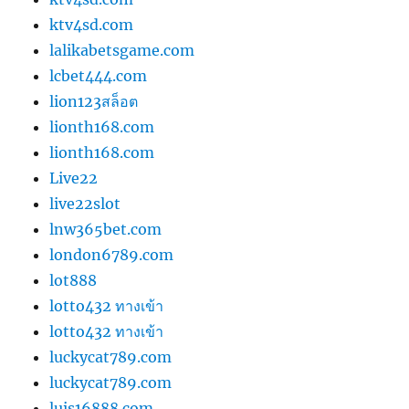
ktv4sd.com
lalikabetsgame.com
lcbet444.com
lion123สล็อต
lionth168.com
lionth168.com
Live22
live22slot
lnw365bet.com
london6789.com
lot888
lotto432 ทางเข้า
lotto432 ทางเข้า
luckycat789.com
luckycat789.com
luis16888.com