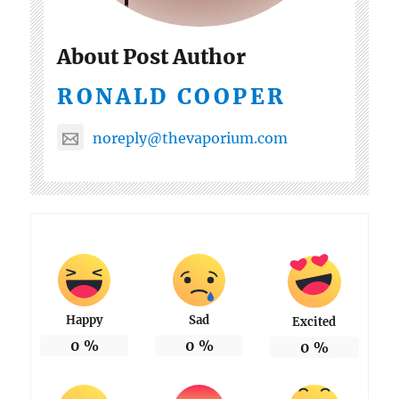
About Post Author
RONALD COOPER
noreply@thevaporium.com
Happy
Sad
Excited
0
%
0
%
0
%