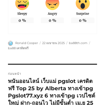
Sleepy
Angry
Surprise
0
%
0
%
0
%
ผู้
เขียน
หมวด
ป้าย
Ronald Cooper
22 เมษายน 2025
ba88th.com
เขียน
เมื่อ
หมู่
กำกับ
ba88 เครดิตฟรี
แนะแนว
ก่อนหน้า
เรื่อง
พนันออนไลน์ เว็บแม่ pgslot เครดิต
เรื่อง
ก่อน
ฟรี Top 25 by Alberta ทางเข้าpg
หน้า:
Pgslot77.xyz 6 ทางเข้าpg เวปไซต์
ใหญ่ ฝาก-ถอนไว ไม่มีขั้นต่ำ เม.ย 25