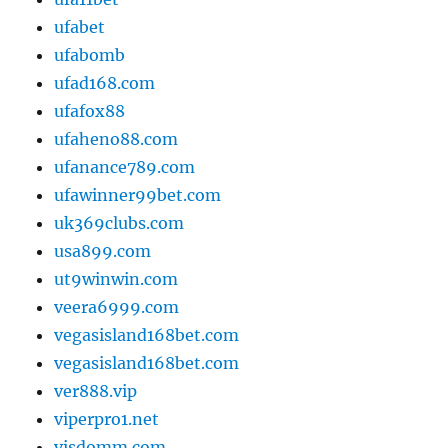
ufabet
ufabomb
ufad168.com
ufafox88
ufaheno88.com
ufanance789.com
ufawinner99bet.com
uk369clubs.com
usa899.com
ut9winwin.com
veera6999.com
vegasisland168bet.com
vegasisland168bet.com
ver888.vip
viperpro1.net
visdomm.com