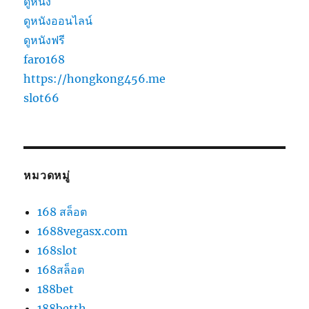
ดูหนัง
ดูหนังออนไลน์
ดูหนังฟรี
faro168
https://hongkong456.me
slot66
หมวดหมู่
168 สล็อต
1688vegasx.com
168slot
168สล็อต
188bet
188betth