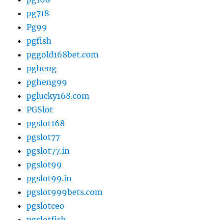
pg718
Pg99
pgfish
pggold168bet.com
pgheng
pgheng99
pglucky168.com
PGSlot
pgslot168
pgslot77
pgslot77.in
pgslot99
pgslot99.in
pgslot999bets.com
pgslotceo
pgslotfish