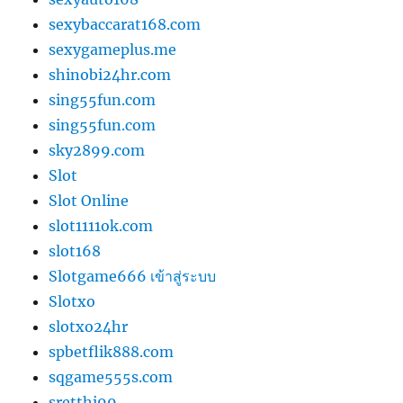
sexybaccarat168.com
sexygameplus.me
shinobi24hr.com
sing55fun.com
sing55fun.com
sky2899.com
Slot
Slot Online
slot1111ok.com
slot168
Slotgame666 เข้าสู่ระบบ
Slotxo
slotxo24hr
spbetflik888.com
sqgame555s.com
sretthi99