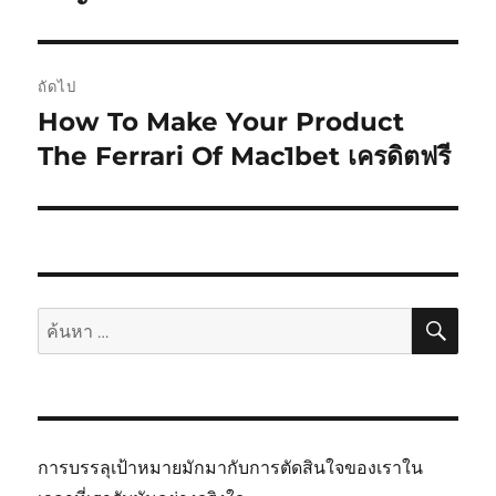
ถัดไป
How To Make Your Product
เรื่อง
ต่อ
The Ferrari Of Mac1bet เครดิตฟรี
ไป:
ค้นห
ค้นหา:
การบรรลุเป้าหมายมักมากับการตัดสินใจของเราใน