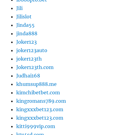
Jili
Jilislot
Jinda55
jinda888
Joker123
joker123auto
joker123th
Joker123th.com
Judhai168
khumsup888.me
kimchibetbet.com
kingromans789.com
kingxxxbet123.com
kingxxxbet123.com
kitti999vip.com
ktv4sd.com