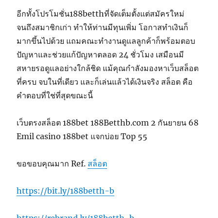
อีกทั้งโปรโมชั่น188betthที่จัดเต็มตั้งแต่สมัครใหม่
จนถึงสมาชิกเก่า ทำให้ท่านมีทุนเพิ่ม โอกาสทำเงินก็
มากขึ้นไปด้วย แถมคณะทำงานดูแลลูกค้าก็พร้อมตอบ
ปัญหาและช่วยแก้ปัญหาตลอด 24 ชั่วโมง เสมือนมี
สหายรอดูแลอย่างใกล้ชิด แม้คุณกำลังมองหาเว็บสล็อต
ที่ครบ จบในที่เดียว และก็เล่นแล้วได้เงินจริง สล็อต คือ
คำตอบที่ใช่ที่สุดขณะนี้
เว็บตรงสล็อต 188bet 188Betthb.com 2 กันยายน 68
Emil casino 188bet แจกบ่อย Top 55
ขอขอบคุณมาก Ref.
สล็อต
https://bit.ly/188betth-b
https://rebrand.ly/188betth-b