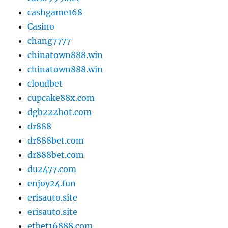
cashgame168
Casino
chang7777
chinatown888.win
chinatown888.win
cloudbet
cupcake88x.com
dgb222hot.com
dr888
dr888bet.com
dr888bet.com
du2477.com
enjoy24.fun
erisauto.site
erisauto.site
etbet16888.com