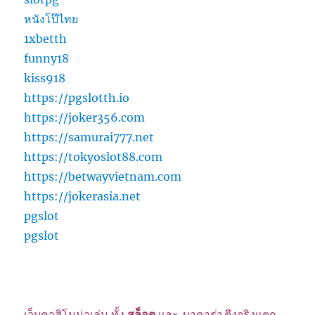
หนังโป๊ไทย
1xbetth
funny18
kiss918
https://pgslotth.io
https://joker356.com
https://samurai777.net
https://tokyoslot88.com
https://betwayvietnam.com
https://jokerasia.net
pgslot
pgslot
เว็บคาสิโนน่าเล่น ทั้ง
สล็อต
และ
บาคาร่า
ตึงจริงแตก