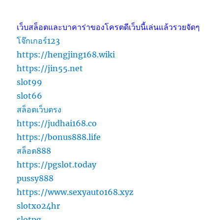
เว็บสล็อตและบาคาร่าของโครตดีเว็บนี้เล่นแล้วรวยจัดๆ
โจ๊กเกอร์123
https://hengjing168.wiki
https://jin55.net
slot99
slot66
สล็อตเว็บตรง
https://judhai168.co
https://bonus888.life
สล็อต888
https://pgslot.today
pussy888
https://www.sexyauto168.xyz
slotxo24hr
slotpg