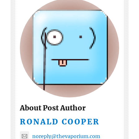
About Post Author
RONALD COOPER
noreply@thevaporium.com