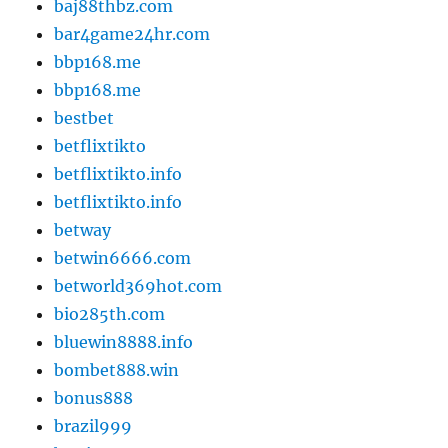
baj88thbz.com
bar4game24hr.com
bbp168.me
bbp168.me
bestbet
betflixtikto
betflixtikto.info
betflixtikto.info
betway
betwin6666.com
betworld369hot.com
bio285th.com
bluewin8888.info
bombet888.win
bonus888
brazil999