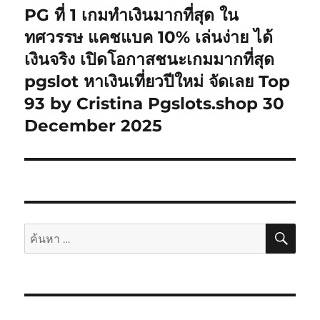
PG ที่ 1 เกมทำเงินมากที่สุด ใน
เรื่อง
ต่อ
ทศวรรษ แคชแบค 10% เล่นง่าย ได้
ไป:
เงินจริง เปิดโอกาสชนะเกมมากที่สุด
pgslot หาเงินเที่ยวปีใหม่ จัดเลย Top
93 by Cristina Pgslots.shop 30
December 2025
ค้นห
ค้นหา: