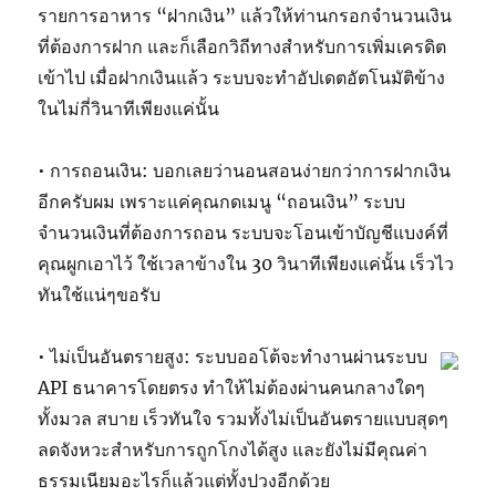
รายการอาหาร “ฝากเงิน” แล้วให้ท่านกรอกจำนวนเงิน
ที่ต้องการฝาก และก็เลือกวิถีทางสำหรับการเพิ่มเครดิต
เข้าไป เมื่อฝากเงินแล้ว ระบบจะทำอัปเดตอัตโนมัติข้าง
ในไม่กี่วินาทีเพียงแค่นั้น
• การถอนเงิน: บอกเลยว่านอนสอนง่ายกว่าการฝากเงิน
อีกครับผม เพราะแค่คุณกดเมนู “ถอนเงิน” ระบบ
จำนวนเงินที่ต้องการถอน ระบบจะโอนเข้าบัญชีแบงค์ที่
คุณผูกเอาไว้ ใช้เวลาข้างใน 30 วินาทีเพียงแค่นั้น เร็วไว
ทันใช้แน่ๆขอรับ
• ไม่เป็นอันตรายสูง: ระบบออโต้จะทำงานผ่านระบบ
API ธนาคารโดยตรง ทำให้ไม่ต้องผ่านคนกลางใดๆ
ทั้งมวล สบาย เร็วทันใจ รวมทั้งไม่เป็นอันตรายแบบสุดๆ
ลดจังหวะสำหรับการถูกโกงได้สูง และยังไม่มีคุณค่า
ธรรมเนียมอะไรก็แล้วแต่ทั้งปวงอีกด้วย