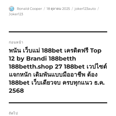
ผู้
เขียน
หมวด
ป้าย
Ronald Cooper
18 ตุลาคม 2025
joker123auto
เขียน
เมื่อ
หมู่
กำกับ
Joker123
แนะแนว
ก่อนหน้า
เรื่อง
พนัน เว็บแม่ 188bet เครดิตฟรี Top
เรื่อง
ก่อน
12 by Brandi 188betth
หน้า:
188betth.shop 27 188bet เวปไซต์
แจกหนัก เดิมพันแบบมืออาชีพ ต้อง
188bet เว็บเดียวจบ ครบทุกแนว ธ.ค.
2568
ถัดไป