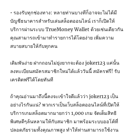
• รองรับทุกช่องทาง: หลายท่านบางทีก็อาจจะไม่ได้มี
บัญชีธนาคารสำหรับเล่นสล็อตออนไลน์ เราก็เปิดให้
บริการผ่านระบบ TrueMoney Wallet ด้วยเช่นเดียวกัน
คุณสามารถเข้ามาทำรายการได้โดยง่าย เพิ่มความ
สบายสบายให้กับทุกคน
เดิมพันง่าย ฝากถอนไม่ยุ่งยากจะต้อง joker123 แค่นั้น
ลงทะเบียนสมัครสมาชิกใหม่ได้แล้ววันนี้ สมัครฟรี! รับ
เครดิตฟรีได้โดยทันที
ถ้าคุณอ่านมาถึงนี้คงจะเข้าใจดีแล้วว่า joker123 เป็น
อย่างไรกันแน่? พวกเราเป็นเว็บสล็อตออนไลน์ที่เปิดให้
บริการเกมสล็อตมากมายกว่า 1,000 เกม จัดเต็มสิทธิ
พิเศษดีๆล้นหลามให้กับสมาชิก มาพร้อมระบบออโต้ที่
ปลอดภัยรวมทั้งคุณภาพสูง ทำให้ท่านสามารถใช้งาน