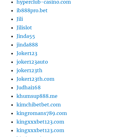
hyperclub-casino.com
ib888pro.bet
Jili
Jilislot
Jinda55
jinda888
Joker123
joker123auto
joker123th
Joker123th.com
Judhai168
khumsup888.me
kimchibetbet.com
kingromans789.com
kingxxxbet123.com
kingxxxbet123.com