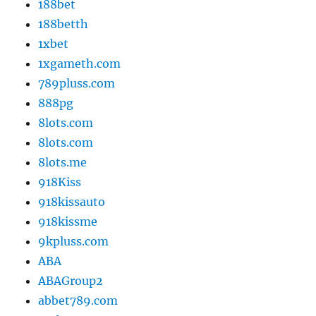
188bet
188betth
1xbet
1xgameth.com
789pluss.com
888pg
8lots.com
8lots.com
8lots.me
918Kiss
918kissauto
918kissme
9kpluss.com
ABA
ABAGroup2
abbet789.com