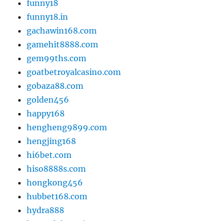
funny18
funny18.in
gachawin168.com
gamehit8888.com
gem99ths.com
goatbetroyalcasino.com
gobaza88.com
golden456
happy168
hengheng9899.com
hengjing168
hi6bet.com
hiso8888s.com
hongkong456
hubbet168.com
hydra888