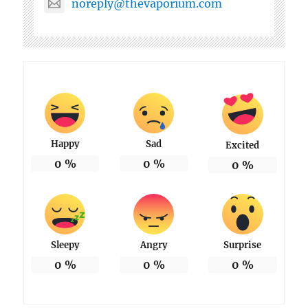
noreply@thevaporium.com
Happy
Sad
Excited
0
%
0
%
0
%
Sleepy
Angry
Surprise
0
%
0
%
0
%