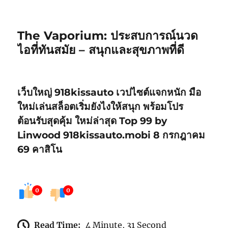
The Vaporium: ประสบการณ์นวด
ไอที่ทันสมัย – สนุกและสุขภาพที่ดี
เว็บใหญ่ 918kissauto เวปไซต์แจกหนัก มือ
ใหม่เล่นสล็อตเริ่มยังไงให้สนุก พร้อมโปร
ต้อนรับสุดคุ้ม ใหม่ล่าสุด Top 99 by
Linwood 918kissauto.mobi 8 กรกฎาคม
69 คาสิโน
0
0
Read Time:
4 Minute, 31 Second