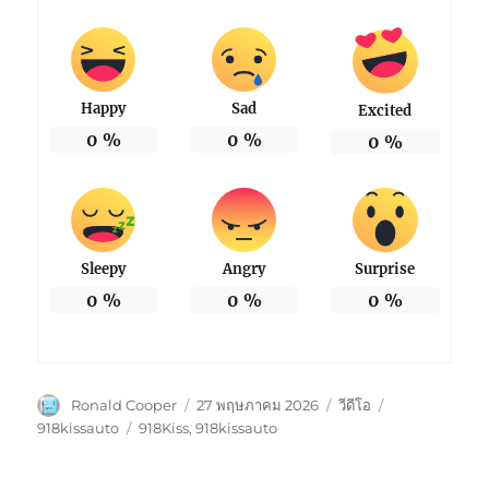
Happy
Sad
Excited
0
%
0
%
0
%
Sleepy
Angry
Surprise
0
%
0
%
0
%
ผู้
เขียน
รูป
หมวด
Ronald Cooper
27 พฤษภาคม 2026
วีดีโอ
เขียน
เมื่อ
แบบ
หมู่
ป้าย
918kissauto
918Kiss
,
918kissauto
เรื่อง
กำกับ