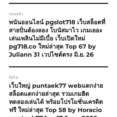
แนะแนว
ก่อนหน้า
เรื่อง
พนันออนไลน์ pgslot718 เว็บสล็อตที่
เรื่อง
ก่อน
สายปั่นต้องลอง โบนัสมาไว เกมเยอะ
หน้า:
เล่นเพลินไม่มีเบื่อ เว็บเปิดใหม่
pg718.co ใหม่ล่าสุด Top 67 by
Juliann 31 เวปไซต์ตรง มิ.ย. 26
ถัดไป
เว็บใหญ่ puntaek77 webแตกง่าย
เรื่อง
ต่อ
สล็อตแตกง่ายล่าสุด รวมเกมฮิต
ไป:
ทดลองเล่นได้ พร้อมโปรโมชั่นเครดิต
ฟรี ใหม่ล่าสุด Top 58 by Horacio