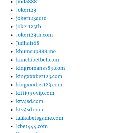
jinda888
Joker123
joker123auto
joker123th
Joker123th.com
Judhai168
khumsup888.me
kimchibetbet.com
kingromans789.com
kingxxxbet123.com
kingxxxbet123.com
kitti999vip.com
ktv4sd.com
ktv4sd.com
lalikabetsgame.com
lcbet444.com