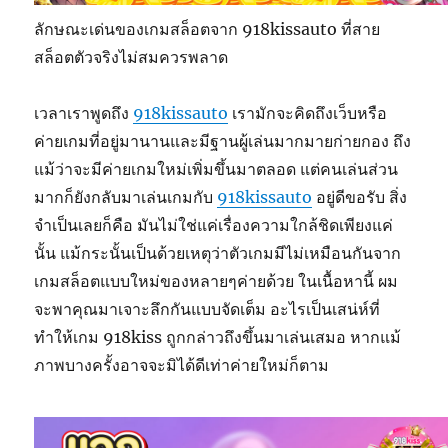
ลักษณะเด่นของเกมสล็อตจาก 918kissauto ที่สาย
สล็อตตัวจริงไม่สมควรพลาด
เวลาเราพูดถึง
918kissauto
เรามักจะคิดถึงเว็บหรือ
ค่ายเกมที่อยู่มานานและมีฐานผู้เล่นมากมายก่ายกอง ถึง
แม้ว่าจะมีค่ายเกมใหม่เพิ่มขึ้นมาตลอด แต่คนเล่นส่วน
มากก็ยังกลับมาเล่นเกมกับ
918kissauto
อยู่ดีขอรับ สิ่ง
จำเป็นเลยก็คือ มันไม่ใช่แค่เรื่องความใกล้ชิดเพียงแค่
นั้น แม้กระนั้นเป็นด้วยเหตุว่าตัวเกมมีไม่เหมือนกันจาก
เกมสล็อตแบบใหม่ของหลายๆค่ายด้วย ในเนื้อหานี้ ผม
จะพาคุณมาเจาะลึกกันแบบจัดเต็ม อะไรเป็นเสน่ห์ที่
ทำให้เกม 918kiss ถูกกล่าวถึงขึ้นมาเล่นเสมอ หากแม้
ภาพบางครั้งอาจจะมิได้ดีเท่าค่ายใหม่ก็ตาม