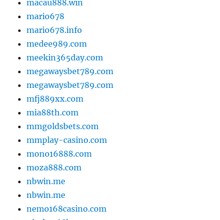
macau888.win
mario678
mario678.info
medee989.com
meekin365day.com
megawaysbet789.com
megawaysbet789.com
mfj889xx.com
mia88th.com
mmgoldsbets.com
mmplay-casino.com
mono16888.com
moza888.com
nbwin.me
nbwin.me
nemo168casino.com