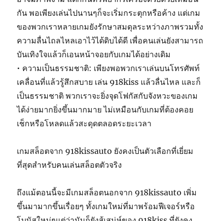
กัน พอเพียงเล่นไปนานๆก็จะเริ่มกระตุกหรือค้าง แต่เกม
ของพวกเราหลายเกมยังรักษาสมดุลระหว่างภาพรวมทั้ง
ความลื่นไถลไหลเอาไว้ได้ดิบได้ดี เพื่อคนเล่นยังสามารถ
บันเทิงใจแล้วก็เอนหน้าจอยกับเกมได้อย่างเดิม
• ความเป็นธรรมชาติ: เพียงพอพวกเราเล่นบนโทรศัพท์
เคลื่อนที่แล้วรู้สึกสบาย เล่น 918kiss แล้วลื่นไหล และก็
เป็นธรรมชาติ พวกเราจะยิ่งจุดโฟกัสกับจังหวะของเกม
ได้ง่ายมากยิ่งขึ้นมากมาย ไม่เหมือนกับเกมที่ต้องคอย
เช็กหรือโหลดแล้วสะดุดตลอดระยะเวลา
เกมสล็อตจาก 918kissauto ยังคงเป็นตัวเลือกที่เยี่ยม
ที่สุดสำหรับคนเล่นสล็อตตัวจริง
ถึงแม้ตอนนี้จะมีเกมสล็อตนอกจาก 918kissauto เพิ่ม
ขึ้นมามากขึ้นเรื่อยๆ ทั้งเกมใหม่ที่มาพร้อมฟีเจอร์หรือ
โบนัสใหม่ๆแต่ว่ามันก็ยังสู้เสน่ห์ของ 918kiss ที่ยังคง