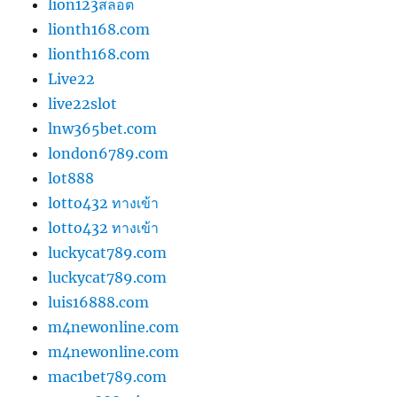
lion123สล็อต
lionth168.com
lionth168.com
Live22
live22slot
lnw365bet.com
london6789.com
lot888
lotto432 ทางเข้า
lotto432 ทางเข้า
luckycat789.com
luckycat789.com
luis16888.com
m4newonline.com
m4newonline.com
mac1bet789.com