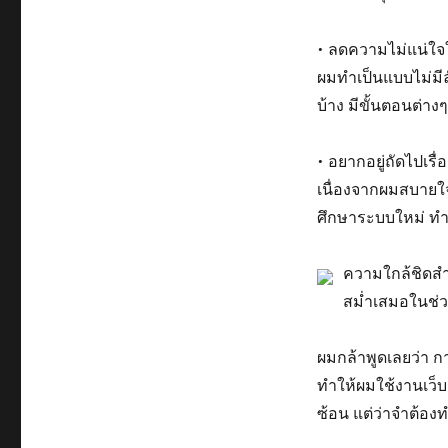
• ลดความไม่แน่ใจใ
ผมทำเป็นแบบไม่มีล
บ้าง มีขั้นตอนต่างๆ
• อยากอยู่ถัดไปเรื่
เนื่องจากผมสบายใจที
ศึกษาระบบใหม่ ทำ
ความใกล้ชิดสำ
สม่ำเสมอในช่วง
ผมกล้าพูดเลยว่า ก
ทำให้ผมใช้งานเว็บต
ซ้อน แต่ว่าจำต้องทำใ