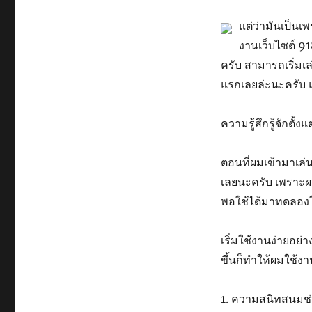
แต่ว่ามันเป็นเ
งานเว็บไซต์ 9
ครับ สามารถเริ่มเล่น
แรกเลยล่ะนะครับ แ
ความรู้สึกรู้จักตั้
ตอนที่ผมเข้ามาเล
เลยนะครับ เพราะผม
พอใช้ได้มาทดลอง
เริ่มใช้งานง่ายอย่
ขึ้นก็ทำให้ผมใช้
1. ความสนิทสนมช่ว