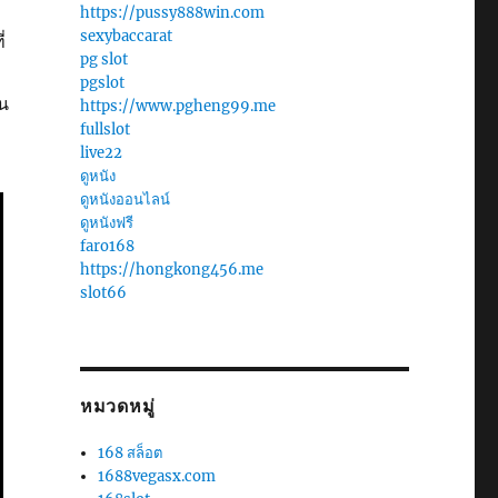
https://pussy888win.com
sexybaccarat
่
pg slot
pgslot
ัน
https://www.pgheng99.me
fullslot
live22
ดูหนัง
ดูหนังออนไลน์
ดูหนังฟรี
faro168
https://hongkong456.me
slot66
หมวดหมู่
168 สล็อต
1688vegasx.com