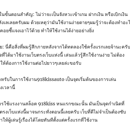
นขั้นตอนสำคัญ: ไม่ว่าจะเป็นจังหวะเข้าเกม ฝากเงิน หรือเบิกเงิน
ังเลเลยครับผม ด้วยเหตุว่ามันใช้งานง่ายดายๆผมรู้ว่าจะต้องทำอะ
คอยชี้แจงเอาไว้ด้วย ทำให้ใช้งานได้ง่ายอย่างยิ่ง
อย: นี่คือสิ่งที่ผมรู้สึกภายหลังจากได้ทดลองใช้ครั้งแรกเลยจ้านะครั
่ได้มาใช้งานเว็บตรงเว็บแห่งนี้ เล่นแล้วรู้สึกใช้งานง่าย ไม่ต้อง
ให้ต้องการใช้งานต่อไปยาวๆเลยล่ะขอรับ
หรับในการใช้งาน918kissauto เป็นจุดเริ่มต้นของการเล่น
เวลานี้
ารใช้แรงงานสล็อต 918kiss หนแรกขณะนั้น มันเป็นจุดกำเนิดที่
รงเว็บแห่งนี้มาจนกระทั่งตอนนี้เลยครับ เว็บที่ดีไม่จำเป็นต้องซับ
ห้ผู้เล่นรู้เรื่องได้โดยทันทีตั้งแต่ครั้งแรกที่ใช้งาน