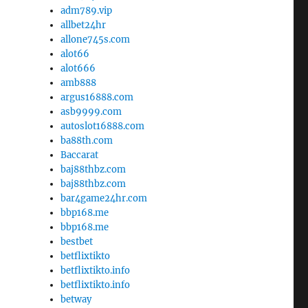
adm789.vip
allbet24hr
allone745s.com
alot66
alot666
amb888
argus16888.com
asb9999.com
autoslot16888.com
ba88th.com
Baccarat
baj88thbz.com
baj88thbz.com
bar4game24hr.com
bbp168.me
bbp168.me
bestbet
betflixtikto
betflixtikto.info
betflixtikto.info
betway