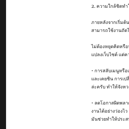
2. ความใกล้ชิดทำใ
ภายหลังจากเริ่มต้น
สามารถใช้งานถัดไ
ไม่ต้องหยุดคิดหรือ
แปลงเว็บไซต์ แต่ค
• การสลับเมนูหรือเ
และเคยชิน การเปลี
ล่ะครับ ทำให้จังหว
• ลดโอกาสผิดพลาด
งานได้อย่างว่องไว
มันช่วยทำให้ประสบ