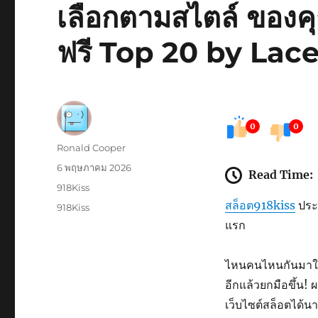
เลือกตามสไตล์ ของคุ
ฟรี Top 20 by Lac
0
0
ผู้
Ronald Cooper
เขียน
เขียน
6 พฤษภาคม 2026
Read Time:
เมื่อ
หมวด
918Kiss
หมู่
สล็อต918kiss
ประส
ป้าย
918Kiss
กำกับ
แรก
ไหนคนไหนกันมาใช้
อีกแล้วยกมือขึ้น! 
เว็บไซต์สล็อตได้