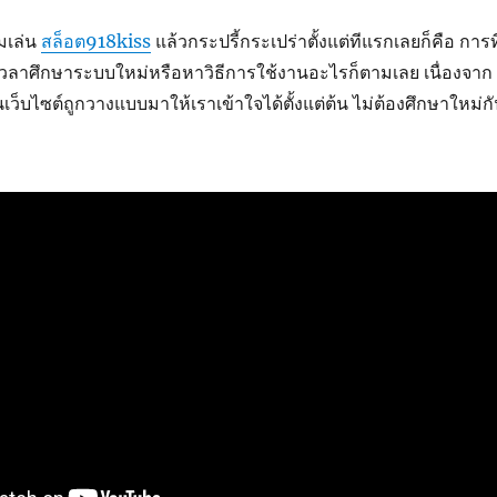
ผมเล่น
สล็อต918kiss
แล้วกระปรี้กระเปร่าตั้งแต่ทีแรกเลยก็คือ การที
ำเวลาศึกษาระบบใหม่หรือหาวิธีการใช้งานอะไรก็ตามเลย เนื่องจาก
นเว็บไซต์ถูกวางแบบมาให้เราเข้าใจได้ตั้งแต่ต้น ไม่ต้องศึกษาใหม่ก