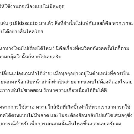
ห้ใช้งานต่อเนื่องแบบไม่มีสะดุด
เล่น 918kissauto มาแล้ว สิ่งที่จำเป็นไม่แพ้กันเลยก็คือ พวกเราจะ
ปได้อย่างลื่นไหลโดย
หาทางใหม่ไปเรื่อยได้ไหม? นี่คือเรื่องที่ผมวิตกกังวลครั้งใดก็ตาม
วามกลุ้มใจนั้นก็หายไปเลยครับ
ปลี่ยนแปลงเกมทำได้ง่าย: เมื่อทุกๆอย่างอยู่ในตำแหน่งที่ควรเป็น
่ยนเกมหรือกลับหน้าเก่าก็ทำเป็นง่ายมากๆแทบไม่ต้องคิดอะไรเลย
ะการเล่นไม่ขาดตอน รักษาความเกี่ยวเนื่องได้ดิบได้ดี
จากการใช้งาน: ความใกล้ชิดที่เกิดขึ้นทำให้พวกเราสามารถใช้
 กดได้ตรงแบบไม่มีพลาด และไม่จะต้องย้อนกลับไปแก้ไขเสมอๆซึ่ง
การณ์สำหรับเพื่อการเล่นเกมนั้นลื่นไหลขึ้นเยอะเลยครับผม