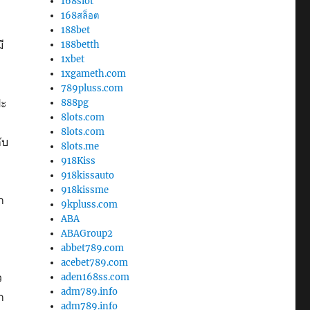
168slot
168สล็อต
188bet
ี
188betth
1xbet
1xgameth.com
789pluss.com
ปะ
888pg
8lots.com
8lots.com
ับ
8lots.me
918Kiss
918kissauto
918kissme
ก
9kpluss.com
ABA
ABAGroup2
abbet789.com
acebet789.com
ว
aden168ss.com
adm789.info
ก
adm789.info