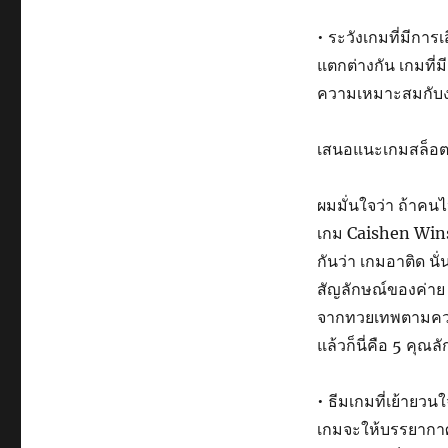
• ระวังเกมที่มีกา
แตกต่างกัน เกมที่ม
ความเหมาะสมกับง
เสนอแนะเกมสล็อตอ
ผมมั่นใจว่า ถ้าคนไ
เกม Caishen Wins 
กันว่า เกมอาติด น
สัญลักษณ์ของค่าย
จากทวยเทพตามความเช
แล้วก็นี่คือ 5 คุ
• ธีมเกมที่เย้ายวน
เกมจะให้บรรยากาศแ