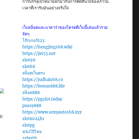
การบรรลุเป้าหมายมักมากับการตัดสินใจของเราใน
เวลาที่เรารับมันอย่างจริงใจ
เว็บสล็อตและบาคาร่าของโครตดีเว็บนี้เล่นแล้วรวย
จัดๆ
โจ๊กเกอร์123
https://hengjing168.wiki
https://jin55.net
slot99
slot66
สล็อตเว็บตรง
https://judhai168.co
https://bonus888.life
สล็อต888
https://pgslot.today
pussy888
https://www.sexyauto168.xyz
ับ
slotxo24hr
slotpg
หนังโป๊ไทย
1xbetth