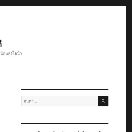
ี
นักหล่อไอน้ำ
ค้นหา
ค้นหา: