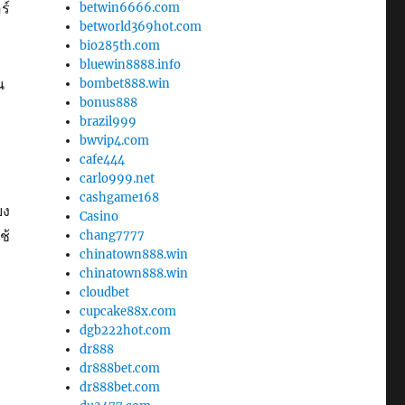
ร์
betwin6666.com
betworld369hot.com
bio285th.com
bluewin8888.info
น
bombet888.win
bonus888
brazil999
bwvip4.com
cafe444
carlo999.net
cashgame168
ยง
Casino
ช้
chang7777
chinatown888.win
chinatown888.win
cloudbet
cupcake88x.com
dgb222hot.com
dr888
dr888bet.com
dr888bet.com