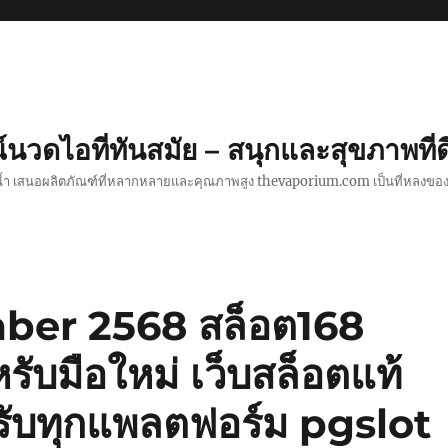
ดไอที่ทันสมัย – สนุกและสุขภาพที่ด
น้ำ เสนอผลิตภัณฑ์ที่หลากหลายและคุณภาพสูง thevaporium.com เป็นที่หลงของ
ber 2568 สล็อต168
ับมือใหม่ เว็บสล็อตแท้
รับทุกแพลตฟอร์ม pgslot