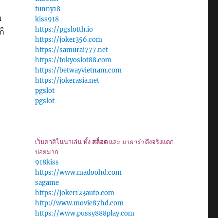
funny18
บ
kiss918
https://pgslotth.io
ก็
https://joker356.com
https://samurai777.net
https://tokyoslot88.com
https://betwayvietnam.com
https://jokerasia.net
pgslot
pgslot
เว็บคาสิโนน่าเล่น ทั้ง
สล็อต
และ
บาคาร่า
ตึงจริงแตก
บ่อยมาก
918kiss
https://www.madoohd.com
sagame
https://joker123auto.com
http://www.movie87hd.com
https://www.pussy888play.com