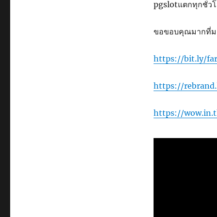
pgslotแตกทุกชั่ว
ขอขอบคุณมากที่
https://bit.ly/f
https://rebrand
https://wow.in.