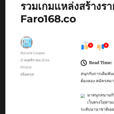
รวมเกมแหล่งสร้างรา
Faro168.co
0
0
ผู้
Ronald Cooper
เขียน
เขียน
21 พฤศจิกายน 2024
Read Time:
เมื่อ
หมวด
PGSlot
หมู่
สนุกกับการเดิมพัน
ป้าย
สล็อต168
กำกับ
ต้องลอง สมัครสมา
มาสนุกสนานกับก
เว็บตรงไม่ผ่านเ
ระดับนานาชาติเย