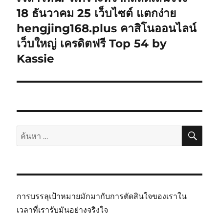
ไป:
18 ธันวาคม 25 เว็บไซต์ แตกง่าย
hengjing168.plus คาสิโนออนไลน์
เว็บใหญ่ เครดิตฟรี Top 54 by
Kassie
ค้นห
ค้นหา:
การบรรลุเป้าหมายมักมากับการตัดสินใจของเราใน
เวลาที่เรารับมันอย่างจริงใจ