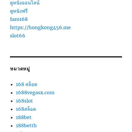
ดูหนังออนไลน์
ดูหนังฟรี
faro168
https://hongkong456.me
slot66
หมวดหมู่
168 สล็อต
1688vegasx.com
168slot
168สล็อต
188bet
188betth