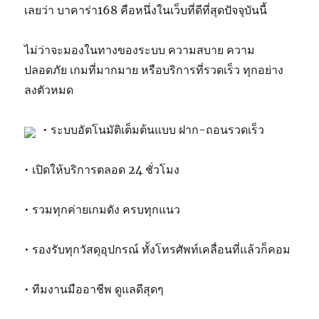
เลยว่า บาคาร่า168 คือหนึ่งในเว็บที่ดีที่สุดปัจจุบันนี้
ไม่ว่าจะมองในทางของระบบ ความสบาย ความ
ปลอดภัย เกมที่มากมาย หรือบริการที่รวดเร็ว ทุกอย่าง
ลงตัวหมด
• ระบบอัตโนมัติเต็มต้นแบบ ฝาก-ถอนรวดเร็ว
• เปิดให้บริการตลอด 24 ชั่วโมง
• รวมทุกค่ายเกมดัง ครบทุกแนว
• รองรับทุกวัสดุอุปกรณ์ ทั้งโทรศัพท์เคลื่อนที่แล้วก็คอม
• ทีมงานมืออาชีพ ดูแลดีสุดๆ