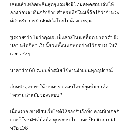
เล่นแล้วเพลิดเพลินสุดๆแถมยังมีโหมดทดสอบเล่นให้
ลองก่อนลงเงินจริงด้วย สำหรับมือใหม่ก็ถือได้ว่าจังหวะ
ดีสำหรับการฝึกฝนฝีมือโดยไม่ต้องเสียทุน
พูดง่ายๆว่า ไม่ว่าคุณจะเป็นสายไหน สล็อต บาคาร่า ยิง
ปลา หรือกีฬา เว็บนี้รวมทั้งหมดทุกอย่างไว้ครบจบในที่
เดียวจริงๆ
บาคาร่า168 ระบบล้ำสมัย ใช้งานง่ายบนทุกอุปกรณ์
อีกหนึ่งจุดที่ทำให้ บาคาร่า ตอบโจทย์ยุคนี้มากคือ
“ความนำสมัยของระบบ”
เนื่องจากเขาเขียนเว็บไซต์ให้รองรับอีกทั้ง คอมพิวเตอร์
และก็โทรศัพท์มือถือ ทุกระบบ ไม่ว่าจะเป็น Android
หรือ iOS