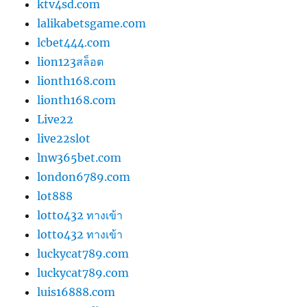
ktv4sd.com
lalikabetsgame.com
lcbet444.com
lion123สล็อต
lionth168.com
lionth168.com
Live22
live22slot
lnw365bet.com
london6789.com
lot888
lotto432 ทางเข้า
lotto432 ทางเข้า
luckycat789.com
luckycat789.com
luis16888.com