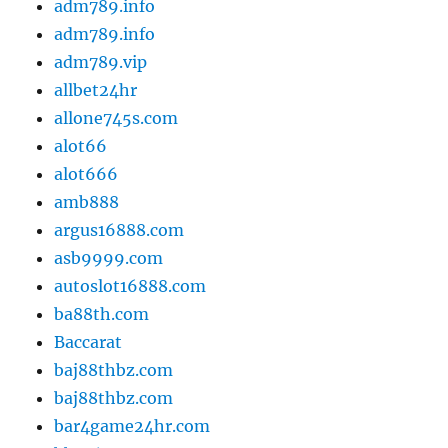
adm789.info
adm789.info
adm789.vip
allbet24hr
allone745s.com
alot66
alot666
amb888
argus16888.com
asb9999.com
autoslot16888.com
ba88th.com
Baccarat
baj88thbz.com
baj88thbz.com
bar4game24hr.com