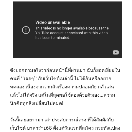
ซึ่งบอกตามจริงว่าก่อนหน้านี้ที่ผ่านมา ฉันก็ยอดเยี่ยมใน
คนที่ “เฉยๆ” กับเว็บไซต์เหล่านี้ ไม่ได้อินหรืออยาก
ทดลอง เนื่องจากว่ากลัวเรื่องความปลอดภัย กลัวเล่น
แล้วไม่ได้จริง แต่ในที่สุดพอใช้ลองด้วยตัวเอง…ความ
นึกคิดทุกสิ่งเปลี่ยนไปหมด!
วันนี้เลยอยากมา เล่าประสบการณ์ตรง ที่ได้สัมผัสกับ
เว็บไซต์ บาคาร่า168 ตั้งแต่วันแรกที่สมัคร กระทั่งแปลง