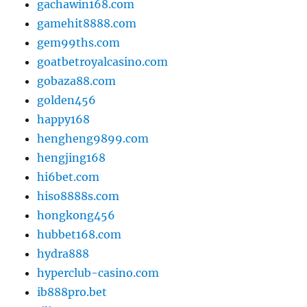
gachawin168.com
gamehit8888.com
gem99ths.com
goatbetroyalcasino.com
gobaza88.com
golden456
happy168
hengheng9899.com
hengjing168
hi6bet.com
hiso8888s.com
hongkong456
hubbet168.com
hydra888
hyperclub-casino.com
ib888pro.bet