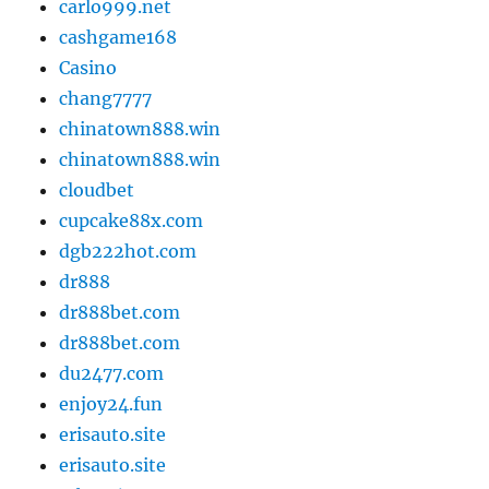
carlo999.net
cashgame168
Casino
chang7777
chinatown888.win
chinatown888.win
cloudbet
cupcake88x.com
dgb222hot.com
dr888
dr888bet.com
dr888bet.com
du2477.com
enjoy24.fun
erisauto.site
erisauto.site