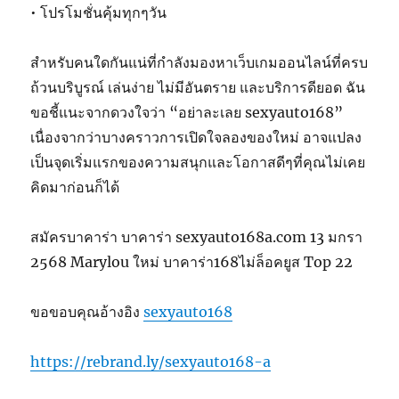
• โปรโมชั่นคุ้มทุกๆวัน
สำหรับคนใดกันแน่ที่กำลังมองหาเว็บเกมออนไลน์ที่ครบ
ถ้วนบริบูรณ์ เล่นง่าย ไม่มีอันตราย และบริการดียอด ฉัน
ขอชี้แนะจากดวงใจว่า “อย่าละเลย sexyauto168”
เนื่องจากว่าบางคราวการเปิดใจลองของใหม่ อาจแปลง
เป็นจุดเริ่มแรกของความสนุกและโอกาสดีๆที่คุณไม่เคย
คิดมาก่อนก็ได้
สมัครบาคาร่า บาคาร่า sexyauto168a.com 13 มกรา
2568 Marylou ใหม่ บาคาร่า168ไม่ล็อคยูส Top 22
ขอขอบคุณอ้างอิง
sexyauto168
https://rebrand.ly/sexyauto168-a