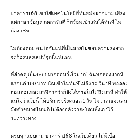
บาคาร่า168 เขาใช้เทคโนโลยีที่ทันสมัยมากมาย เพียง
แค่กรอกข้อมูล กดการันตี ก็พร้อมเข้าเล่นได้ทันที ไม่
ต้องแชท
ไม่ต้องคอย คนใดกันแน่ที่เป็นสายไม่ชอบความยุ่งยาก
จะต้องหลงเสน่ห์จุดนี้แน่นอน
ที่สำคัญเป็นระบบฝากถอนก็เร็วมาก! ฉันทดลองฝากที
แรกแค่ 100 บาท เงินเข้าในทันทีไม่ถึง 10 วินาที พอลอง
ถอนตอนสองนาฬิกากว่าก็ยังได้ภายในไม่ถึงนาที ทำให้
แน่ใจว่าเว็บนี้ ให้บริการจริงตลอด 1 วัน ไม่ว่าคุณจะเล่น
มืดค่ำขนาดไหน ก็ไม่ต้องกลัวว่าจะโดนทิ้งเอาไว้
ระหว่างทาง
ครบทุกแบบเกม บาคาร่า168 ในเว็บเดียว ไม่มีเบื่อ