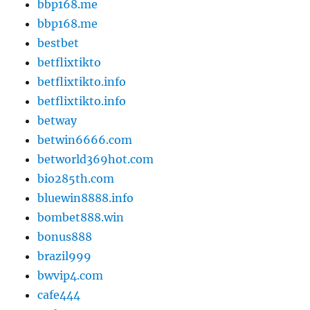
bbp168.me
bbp168.me
bestbet
betflixtikto
betflixtikto.info
betflixtikto.info
betway
betwin6666.com
betworld369hot.com
bio285th.com
bluewin8888.info
bombet888.win
bonus888
brazil999
bwvip4.com
cafe444