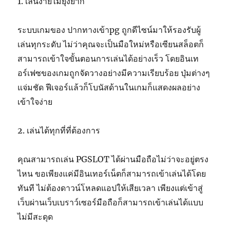
1. เล่นง่ายไม่ยุ่งยาก
ระบบเกมของ ปากทางเข้าpg ถูกดีไซน์มาให้รองรับผู้
เล่นทุกระดับ ไม่ว่าคุณจะเป็นมือใหม่หรือเซียนสล็อตก็
สามารถเข้าใจขั้นตอนการเล่นได้อย่างเร็ว โดยอินเท
อร์เฟซของเกมถูกจัดวางอย่างมีความเรียบร้อย ปุ่มต่างๆ
แจ่มชัด ฟีเจอร์แล้วก็โบนัสด้านในเกมก็แสดงผลอย่าง
เข้าใจง่าย
2. เล่นได้ทุกที่ที่ต้องการ
คุณสามารถเล่น PGSLOT ได้ผ่านมือถือไม่ว่าจะอยู่ตรง
ไหน ขอเพียงแค่มีอินเทอร์เน็ตก็สามารถเข้าเล่นได้โดย
ทันที ไม่ต้องดาวน์โหลดแอปให้เสียเวลา เพียงแต่เข้าสู่
เว็บผ่านเว็บเบราว์เซอร์มือถือก็สามารถเข้าเล่นได้แบบ
ไม่มีสะดุด