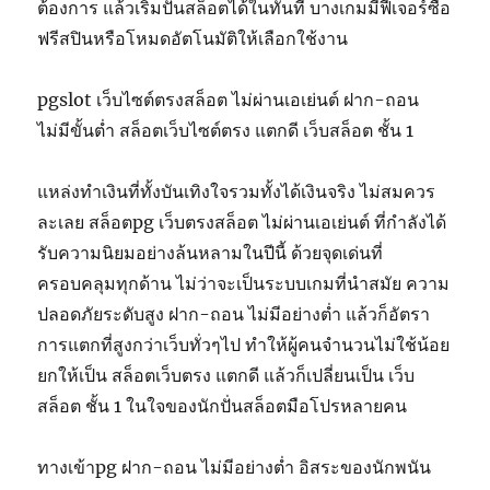
ต้องการ แล้วเริ่มปั่นสล็อตได้ในทันที บางเกมมีฟีเจอร์ซื้อ
ฟรีสปินหรือโหมดอัตโนมัติให้เลือกใช้งาน
pgslot เว็บไซต์ตรงสล็อต ไม่ผ่านเอเย่นต์ ฝาก-ถอน
ไม่มีขั้นต่ำ สล็อตเว็บไซต์ตรง แตกดี เว็บสล็อต ชั้น 1
แหล่งทำเงินที่ทั้งบันเทิงใจรวมทั้งได้เงินจริง ไม่สมควร
ละเลย สล็อตpg เว็บตรงสล็อต ไม่ผ่านเอเย่นต์ ที่กำลังได้
รับความนิยมอย่างล้นหลามในปีนี้ ด้วยจุดเด่นที่
ครอบคลุมทุกด้าน ไม่ว่าจะเป็นระบบเกมที่นำสมัย ความ
ปลอดภัยระดับสูง ฝาก-ถอน ไม่มีอย่างต่ำ แล้วก็อัตรา
การแตกที่สูงกว่าเว็บทั่วๆไป ทำให้ผู้คนจำนวนไม่ใช้น้อย
ยกให้เป็น สล็อตเว็บตรง แตกดี แล้วก็เปลี่ยนเป็น เว็บ
สล็อต ชั้น 1 ในใจของนักปั่นสล็อตมือโปรหลายคน
ทางเข้าpg ฝาก-ถอน ไม่มีอย่างต่ำ อิสระของนักพนัน