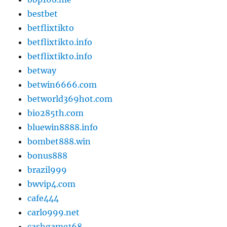
bestbet
betflixtikto
betflixtikto.info
betflixtikto.info
betway
betwin6666.com
betworld369hot.com
bio285th.com
bluewin8888.info
bombet888.win
bonus888
brazil999
bwvip4.com
cafe444
carlo999.net
cashgame168