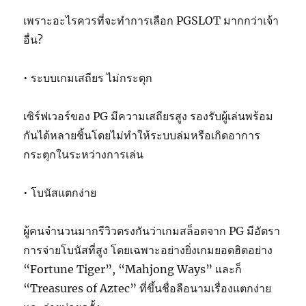
เพราะอะไรควรที่จะทำการเลือก PGSLOT มากกว่าเจ้า
อื่น?
• ระบบเกมเสถียร ไม่กระตุก
เซิร์ฟเวอร์ของ PG มีความเสถียรสูง รองรับผู้เล่นพร้อม
กันได้หลายชิ้นโดยไม่ทำให้ระบบล่มหรือเกิดอาการ
กระตุกในระหว่างการเล่น
• โบนัสแตกง่าย
ผู้คนจำนวนมากรีวิวตรงกันว่าเกมสล็อตจาก PG มีอัตรา
การจ่ายโบนัสที่สูง โดยเฉพาะอย่างยิ่งเกมยอดฮิตอย่าง
“Fortune Tiger”, “Mahjong Ways” และก็
“Treasures of Aztec” ที่ขึ้นชื่อลือนามเรื่องแตกง่าย