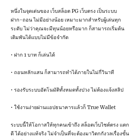
หนึ่งในจุดเด่นของ เว็บสล็อต PG เว็บตรง เป็นระบบ
ฝาก-ถอน ไม่มีอย่างน้อย เหมาะมากสำหรับผู้เล่นทุก
ระดับ ไม่ว่าคุณจะมีทุนน้อยหรือมาก ก็สามารถเริ่มต้น
เดิมพันได้แบบไม่มีข้อจำกัด
• ฝาก 1 บาท ก็เล่นได้
• ถอนหลักแสน ก็สามารถทำได้ภายในไม่กี่วินาที
• รองรับระบบอัตโนมัติทั้งหมดทั้งปวง ไม่ต้องแจ้งสลิป
• ใช้งานง่ายผ่านแอปธนาคารแล้วก็ True Wallet
ระบบนี้ให้โอกาสให้ทุกคนเข้าถึง สล็อตเว็บไซต์ตรง แตก
ดี ได้อย่างแท้จริง ไม่จำเป็นที่จะต้องมาวิตกกังวลเรื่องขั้น