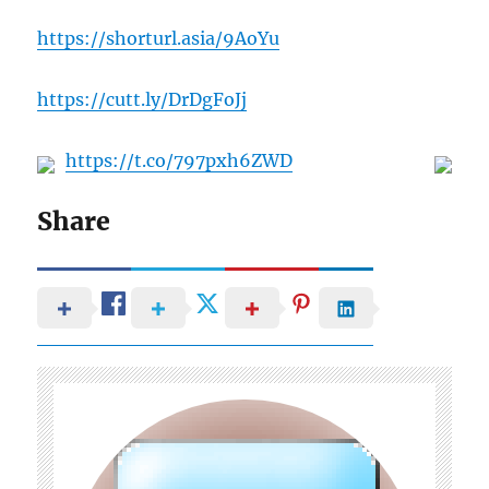
https://shorturl.asia/9AoYu
https://cutt.ly/DrDgFoJj
https://t.co/797pxh6ZWD
Share