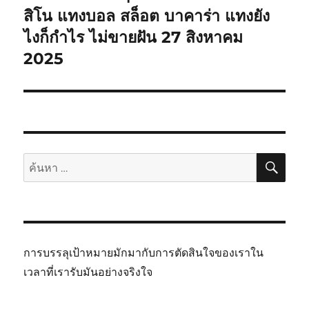
สิโน แทงบอล สล็อต บาคาร่า แทงยัง
ไงก็กำไร ไม่ขายฝัน 27 สิงหาคม
2025
ค้นห
ค้นหา:
การบรรลุเป้าหมายมักมากับการตัดสินใจของเราใน
เวลาที่เรารับมันอย่างจริงใจ