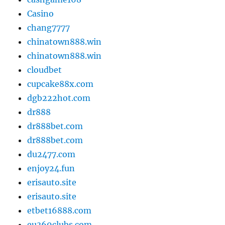
Casino
chang7777
chinatown888.win
chinatown888.win
cloudbet
cupcake88x.com
dgb222hot.com
dr888
dr888bet.com
dr888bet.com
du2477.com
enjoy24.fun
erisauto.site
erisauto.site
etbet16888.com
eu369clubs.com