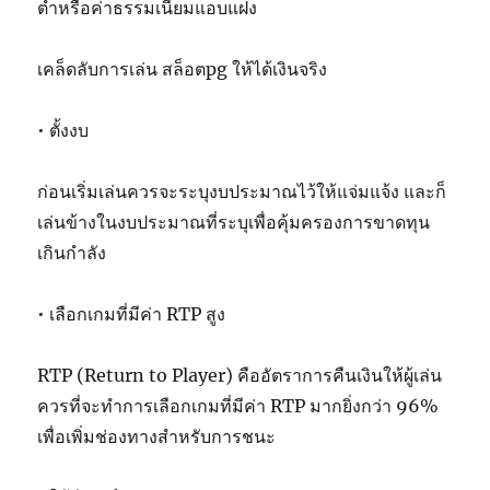
ต่ำหรือค่าธรรมเนียมแอบแฝง
เคล็ดลับการเล่น สล็อตpg ให้ได้เงินจริง
• ตั้งงบ
ก่อนเริ่มเล่นควรจะระบุงบประมาณไว้ให้แจ่มแจ้ง และก็
เล่นข้างในงบประมาณที่ระบุเพื่อคุ้มครองการขาดทุน
เกินกำลัง
• เลือกเกมที่มีค่า RTP สูง
RTP (Return to Player) คืออัตราการคืนเงินให้ผู้เล่น
ควรที่จะทำการเลือกเกมที่มีค่า RTP มากยิ่งกว่า 96%
เพื่อเพิ่มช่องทางสำหรับการชนะ