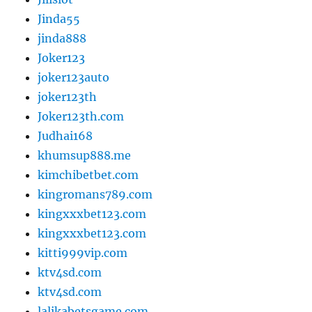
Jinda55
jinda888
Joker123
joker123auto
joker123th
Joker123th.com
Judhai168
khumsup888.me
kimchibetbet.com
kingromans789.com
kingxxxbet123.com
kingxxxbet123.com
kitti999vip.com
ktv4sd.com
ktv4sd.com
lalikabetsgame.com