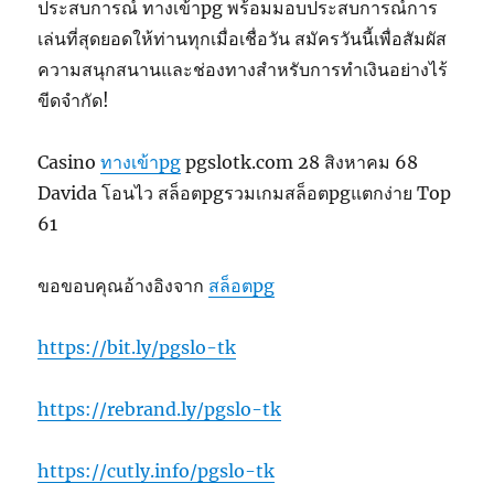
ประสบการณ์ ทางเข้าpg พร้อมมอบประสบการณ์การ
เล่นที่สุดยอดให้ท่านทุกเมื่อเชื่อวัน สมัครวันนี้เพื่อสัมผัส
ความสนุกสนานและช่องทางสำหรับการทำเงินอย่างไร้
ขีดจำกัด!
Casino
ทางเข้าpg
pgslotk.com 28 สิงหาคม 68
Davida โอนไว สล็อตpgรวมเกมสล็อตpgแตกง่าย Top
61
ขอขอบคุณอ้างอิงจาก
สล็อตpg
https://bit.ly/pgslo-tk
https://rebrand.ly/pgslo-tk
https://cutly.info/pgslo-tk