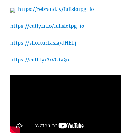
https://rebrand.ly/fullslotpg-io
https://cutly.info/fullslotpg-io
https://shorturl.asia/dHEhj
https://cutt.ly/2rVG1v36