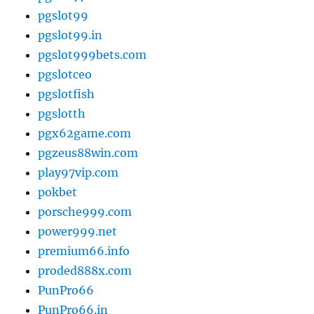
pgslot99
pgslot99.in
pgslot999bets.com
pgslotceo
pgslotfish
pgslotth
pgx62game.com
pgzeus88win.com
play97vip.com
pokbet
porsche999.com
power999.net
premium66.info
proded888x.com
PunPro66
PunPro66.in