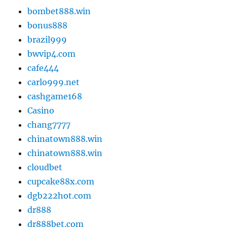
bombet888.win
bonus888
brazil999
bwvip4.com
cafe444
carlo999.net
cashgame168
Casino
chang7777
chinatown888.win
chinatown888.win
cloudbet
cupcake88x.com
dgb222hot.com
dr888
dr888bet.com