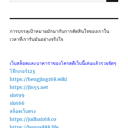
การบรรลุเป้าหมายมักมากับการตัดสินใจของเราใน
เวลาที่เรารับมันอย่างจริงใจ
เว็บสล็อตและบาคาร่าของโครตดีเว็บนี้เล่นแล้วรวยจัดๆ
โจ๊กเกอร์123
https://hengjing168.wiki
https://jin55.net
slot99
slot66
สล็อตเว็บตรง
https://judhai168.co
https://bonus888.life