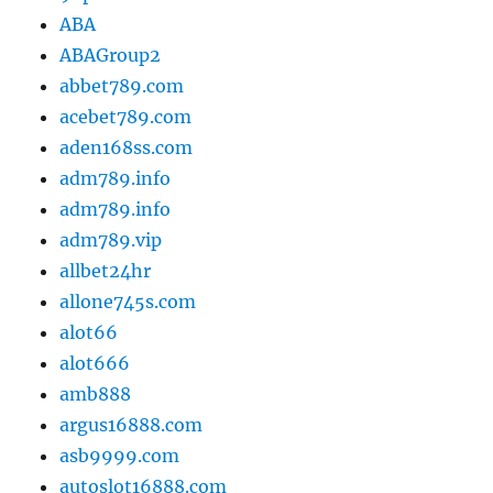
ABA
ABAGroup2
abbet789.com
acebet789.com
aden168ss.com
adm789.info
adm789.info
adm789.vip
allbet24hr
allone745s.com
alot66
alot666
amb888
argus16888.com
asb9999.com
autoslot16888.com