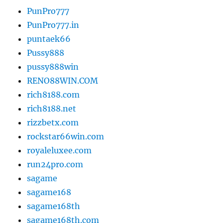
PunPro777
PunPro777.in
puntaek66
Pussy888
pussy888win
RENO88WIN.COM
rich8188.com
rich8188.net
rizzbetx.com
rockstar66win.com
royaleluxee.com
run24pro.com
sagame
sagame168
sagame168th
sagame168th.com