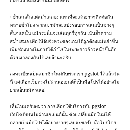
เวลาแล้วหลังจากนั้นก็เลิกทันที
• ย้ำเล่นสั้นแต่สม่ำเสมอ: แทนที่จะเล่นยาวๆติดต่อกัน
หลายชั่วโมง พวกเขามักจะแบ่งรอบการเล่นเป็นช่วงๆ
สั้นๆแค่นั้น แม้กระนั้นจะเล่นทุกวี่ทุกวัน เน้นย้ำความ
สม่ำเสมอ เพื่อให้จับจังหวะของเกมได้ถูกต้องแม่นยำขึ้น
เพิ่มช่องทางในการได้กำไรในระยะยาวก้าวหน้าขึ้นอีก
ด้วย มาลองกันได้เลยจ้านะครับ
ลงทะเบียนเป็นสมาชิกใหม่กับพวกเรา pgslot ได้แล้ววัน
นี้ แค่เลือกเว็บตรงไม่ผ่านเอเย่นต์ก็เป็นมือโปรได้อย่างไม่
ยากเย็นสมัครเลย!
เห็นไหมครับผมว่า การเลือกใช้บริการกับ pgslot
เว็บไซต์ตรงไม่ผ่านเอเย่นต์นั้น ช่วยเปลี่ยนมือใหม่ให้
กลายเป็นมือโปรได้อย่างง่ายๆเลยล่ะขอรับ มือโปรโดย