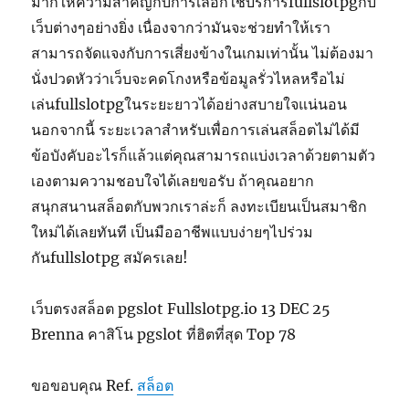
มากให้ความสำคัญกับการเลือกใช้บริการfullslotpgกับ
เว็บต่างๆอย่างยิ่ง เนื่องจากว่ามันจะช่วยทำให้เรา
สามารถจัดแจงกับการเสี่ยงข้างในเกมเท่านั้น ไม่ต้องมา
นั่งปวดหัวว่าเว็บจะคดโกงหรือข้อมูลรั่วไหลหรือไม่
เล่นfullslotpgในระยะยาวได้อย่างสบายใจแน่นอน
นอกจากนี้ ระยะเวลาสำหรับเพื่อการเล่นสล็อตไม่ได้มี
ข้อบังคับอะไรก็แล้วแต่คุณสามารถแบ่งเวลาด้วยตามตัว
เองตามความชอบใจได้เลยขอรับ ถ้าคุณอยาก
สนุกสนานสล็อตกับพวกเราล่ะก็ ลงทะเบียนเป็นสมาชิก
ใหม่ได้เลยทันที เป็นมืออาชีพแบบง่ายๆไปร่วม
กันfullslotpg สมัครเลย!
เว็บตรงสล็อต pgslot Fullslotpg.io 13 DEC 25
Brenna คาสิโน pgslot ที่ฮิตที่สุด Top 78
ขอขอบคุณ Ref.
สล็อต