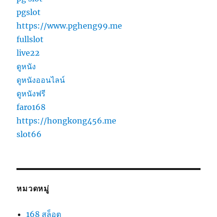
pgslot
https://www.pgheng99.me
fullslot
live22
ดูหนัง
ดูหนังออนไลน์
ดูหนังฟรี
faro168
https://hongkong456.me
slot66
หมวดหมู่
168 สล็อต