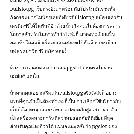
ตลอด 24 ชั่วโมงอีกด้วย ยังไม่หมดเพียงเท่านี้!
Fullslotpg เว็บตรงยังมาพร้อมกับโปรโมชั่นรวมทั้ง
กิจกรรมมากไม่น้อยเลยทีเดียวfullslotpg สมัครแล้วรับ
เครดิตฟรีได้ในทันทีอีกด้วย ถ้าเกิดคุณไม่ต้องการคลาด
โอกาสสำหรับในการทำกำไรล่ะก็ มาลงทะเบียนเป็น
สมาชิกใหม่แล้วเริ่มเล่นเกมสล็อตได้ทันที ลงทะเบียน
สมัครสมาชิกฟรี สมัครเลย!
ต้องการเล่นเกมเก่งต้องเล่น pgslot เว็บตรงไม่ผ่าน
เอเย่นต์ แค่นั้น!
ถ้าหากคุณอยากเริ่มเล่นFullslotpgจริงจังล่ะก็ อย่าง
แรกที่คุณจำเป็นต้องทำเลยก็เป็น การเลือกใช้บริการกับ
เว็บที่มีมาตรฐานและก็ความปลอดภัยสูง เพราะว่ามัน
เป็นเครื่องหมายการันตีความปลอดภัยที่ดีเยี่ยมที่สุด
สำหรับคุณเลยก็ว่าได้ แน่นอนนะครับว่า pgslot ของ